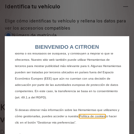
Identifica tu vehículo
Elige cómo identificas tu vehículo y rellena los datos para
Utilizamos cookies y/u otras herramientas de seguimiento (las “Herramientas”)
ver los accesorios compatibles
para garantizar que disfrutes de la mejor experiencia posible en nuestro sitio
Número de matrícula
web. Estas nos permiten ofrecer funcionalidades básicas como la seguridad,
la gestión de la red y la accesibilidad.Las Herramientas mejoran la usabilidad
Modelo
BIENVENIDO A CITROEN
y el rendimiento mediante diversas funciones, como el reconocimiento del
VIN
idioma o los resultados de búsqueda, y contribuyen a mejorar lo que te
ofrecemos. Nuestro sitio web también puede utilizar Herramientas de
Número de matrícula
*
terceros para mostrar publicidad más relevante para ti. Algunas Herramientas
pueden ser tratadas por terceros ubicados en países fuera del Espacio
Económico Europeo (EEE) que aún no cuentan con una decisión de
adecuación por parte de las autoridades europeas de protección de datos
IDENTIFICAR VEHÍCULO
competentes. En este caso, la transferencia se basa en tu consentimiento
(art. 49.1.a del RGPD).
Kit de limpieza y cuidado del
Si deseas obtener más información sobre las Herramientas que utilizamos y
1
vehículo
cómo gestionarlas, puedes acceder a nuestra
Política de cookies
o hacer
clic en el botón “Gestionar mis preferencias”.
Descubre todos los accesorios originales