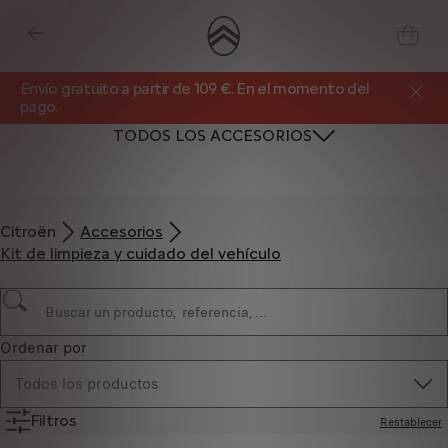
Envío gratuito a partir de 109 €. En el momento del
pago.
TODOS LOS ACCESORIOS
Citroën
Accesorios
Kit de limpieza y cuidado del vehículo
Ordenar por
Todos los productos
Filtros
Restablecer