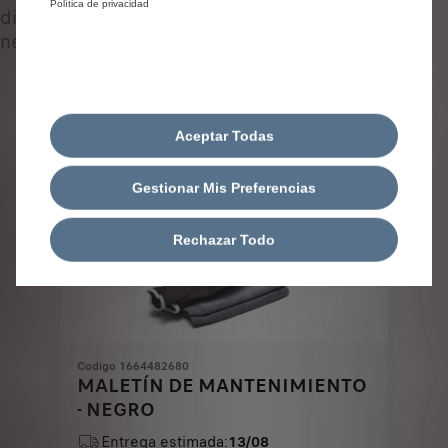
Política de privacidad
diseñados ​​para tu coche y adaptados a tus
necesidades.
Aceptar Todas
Gestionar Mis Preferencias
Rechazar Todo
Codigo 1664482680
MALETÍN DE MANTENIMIENTO
- NEGRO
Entrega estimada:
13/08