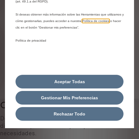
Identifica tu vehículo
(art. 49.1.a del RGPD).
Elige cómo identificas tu vehículo y rellena los datos para
Si deseas obtener más información sobre las Herramientas que utilizamos y
cómo gestionarlas, puedes acceder a nuestra
Política de cookies
o hacer
ver los accesorios compatibles
clic en el botón “Gestionar mis preferencias”.
Número de matrícula
Modelo
Política de privacidad
VIN
Número de matrícula
*
Aceptar Todas
IDENTIFICAR VEHÍCULO
Gestionar Mis Preferencias
Confort habitáculo
0
Rechazar Todo
Descubre todos los accesorios originales
diseñados ​​para tu coche y adaptados a tus
necesidades.