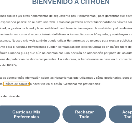
PRESEÑ
BIENVENIDO A CITROEN
zamos cookies y/u otras herramientas de seguimiento (las “Herramientas”) para garantizar que disfr
 experiencia posible en nuestro sitio web. Estas nos permiten ofrecer funcionalidades básicas co
10,27 €
IVA/unidad
idad, la gestión de la red y la accesibilidad.Las Herramientas mejoran la usabilidad y el rendimie
sas funciones, como el reconocimiento del idioma o los resultados de búsqueda, y contribuyen a 
P
recemos. Nuestro sitio web también puede utilizar Herramientas de terceros para mostrar publicid
r
ante para ti. Algunas Herramientas pueden ser tratadas por terceros ubicados en países fuera de
i
mico Europeo (EEE) que aún no cuentan con una decisión de adecuación por parte de las aut
c
eas de protección de datos competentes. En este caso, la transferencia se basa en tu consentim
e
a del RGPD).
i
Fecha de entrega estimada
14/
s
seas obtener más información sobre las Herramientas que utilizamos y cómo gestionarlas, puede
Compra ahora, paga después
tra
Política de cookies
o hacer clic en el botón “Gestionar mis preferencias”.
1
0
ica de privacidad
,
2
 preseñalización permite que los usuarios de otros vehículos le 
Gestionar Mis
Rechazar
Acep
7
Preferencias
Todo
Tod
€
I