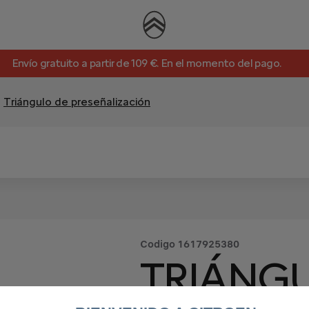
Envío gratuito a partir de 109 €. En el momento del pago.
Triángulo de preseñalización
Codigo
1617925380
TRIÁNG