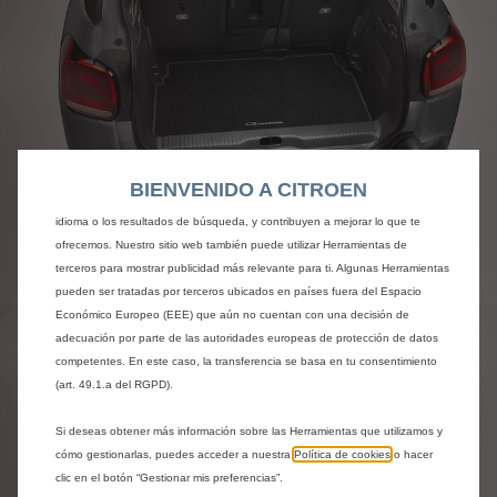
Utilizamos cookies y/u otras herramientas de seguimiento (las “Herramientas”)
para garantizar que disfrutes de la mejor experiencia posible en nuestro sitio
web. Estas nos permiten ofrecer funcionalidades básicas como la seguridad,
la gestión de la red y la accesibilidad.Las Herramientas mejoran la usabilidad
BIENVENIDO A CITROEN
y el rendimiento mediante diversas funciones, como el reconocimiento del
idioma o los resultados de búsqueda, y contribuyen a mejorar lo que te
ofrecemos. Nuestro sitio web también puede utilizar Herramientas de
terceros para mostrar publicidad más relevante para ti. Algunas Herramientas
Codigo
1618000080
pueden ser tratadas por terceros ubicados en países fuera del Espacio
ALFOMBRILLA DE
Económico Europeo (EEE) que aún no cuentan con una decisión de
adecuación por parte de las autoridades europeas de protección de datos
MALETERO - MOQUETA
competentes. En este caso, la transferencia se basa en tu consentimiento
(art. 49.1.a del RGPD).
PUNZONADA
Si deseas obtener más información sobre las Herramientas que utilizamos y
34,65 €
cómo gestionarlas, puedes acceder a nuestra
Política de cookies
o hacer
IVA/unidad
clic en el botón “Gestionar mis preferencias”.
P