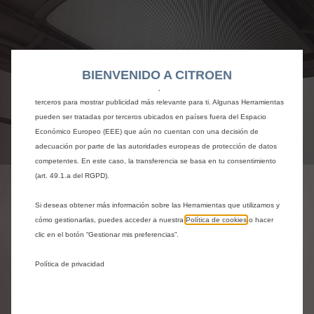
para garantizar que disfrutes de la mejor experiencia posible en nuestro sitio
web. Estas nos permiten ofrecer funcionalidades básicas como la seguridad,
la gestión de la red y la accesibilidad.Las Herramientas mejoran la usabilidad
y el rendimiento mediante diversas funciones, como el reconocimiento del
BIENVENIDO A CITROEN
idioma o los resultados de búsqueda, y contribuyen a mejorar lo que te
ofrecemos. Nuestro sitio web también puede utilizar Herramientas de
terceros para mostrar publicidad más relevante para ti. Algunas Herramientas
pueden ser tratadas por terceros ubicados en países fuera del Espacio
Económico Europeo (EEE) que aún no cuentan con una decisión de
adecuación por parte de las autoridades europeas de protección de datos
Codigo
1679592080
competentes. En este caso, la transferencia se basa en tu consentimiento
ESTOR PARASOL - DE
(art. 49.1.a del RGPD).
LUNA PANORÁMICA DE
Si deseas obtener más información sobre las Herramientas que utilizamos y
cómo gestionarlas, puedes acceder a nuestra
Política de cookies
o hacer
TECHO
clic en el botón “Gestionar mis preferencias”.
59,59 €
IVA/unidad
Política de privacidad
P
r
-
+
i