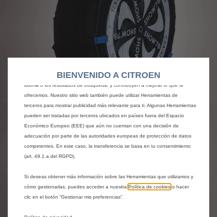
Utilizamos cookies y/u otras herramientas de seguimiento (las “Herramientas”)
para garantizar que disfrutes de la mejor experiencia posible en nuestro sitio
web. Estas nos permiten ofrecer funcionalidades básicas como la seguridad,
la gestión de la red y la accesibilidad.Las Herramientas mejoran la usabilidad
BIENVENIDO A CITROEN
y el rendimiento mediante diversas funciones, como el reconocimiento del
idioma o los resultados de búsqueda, y contribuyen a mejorar lo que te
Codigo
1623149680
ofrecemos. Nuestro sitio web también puede utilizar Herramientas de
JUEGO DE 2 FUNDAS
terceros para mostrar publicidad más relevante para ti. Algunas Herramientas
pueden ser tratadas por terceros ubicados en países fuera del Espacio
ANTIDESLIZANTES -
Económico Europeo (EEE) que aún no cuentan con una decisión de
adecuación por parte de las autoridades europeas de protección de datos
FUNDAS
competentes. En este caso, la transferencia se basa en tu consentimiento
(art. 49.1.a del RGPD).
73,77 €
IVA/unidad
Si deseas obtener más información sobre las Herramientas que utilizamos y
P
cómo gestionarlas, puedes acceder a nuestra
Política de cookies
o hacer
r
-
+
clic en el botón “Gestionar mis preferencias”.
i
Producto sin existencias
Q
c