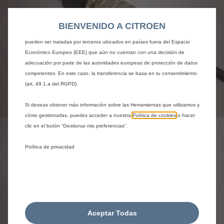
idioma o los resultados de búsqueda, y contribuyen a mejorar lo que te
ofrecemos. Nuestro sitio web también puede utilizar Herramientas de
BIENVENIDO A CITROEN
terceros para mostrar publicidad más relevante para ti. Algunas Herramientas
pueden ser tratadas por terceros ubicados en países fuera del Espacio
Económico Europeo (EEE) que aún no cuentan con una decisión de
adecuación por parte de las autoridades europeas de protección de datos
competentes. En este caso, la transferencia se basa en tu consentimiento
(art. 49.1.a del RGPD).
Codigo
9835744880
Si deseas obtener más información sobre las Herramientas que utilizamos y
cómo gestionarlas, puedes acceder a nuestra
Política de cookies
o hacer
CARGADOR UNIVERSAL -
clic en el botón “Gestionar mis preferencias”.
CIERRE
Política de privacidad
18,61 €
IVA/unidad
P
r
-
+
i
Q
Aceptar Todas
c
AÑADIR A LA CESTA