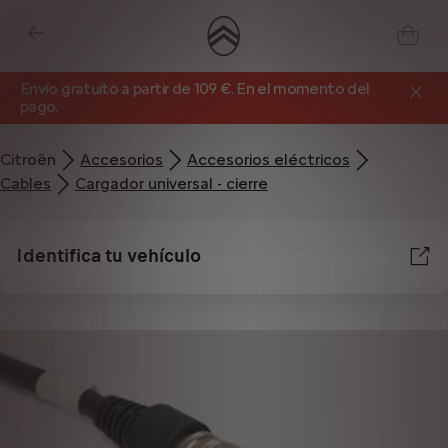
Envío gratuito a partir de 109 €. En el momento del
pago.
Citroën
Accesorios
Accesorios eléctricos
Cables
Cargador universal - cierre
Identifica tu vehículo
Utilizamos cookies y/u otras herramientas de seguimiento (las “Herramientas”)
para garantizar que disfrutes de la mejor experiencia posible en nuestro sitio
web. Estas nos permiten ofrecer funcionalidades básicas como la seguridad,
la gestión de la red y la accesibilidad.Las Herramientas mejoran la usabilidad
y el rendimiento mediante diversas funciones, como el reconocimiento del