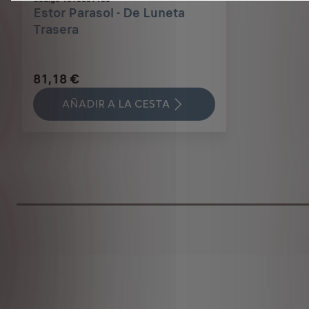
Estor Parasol - De Luneta
Trasera
81,18 €
AÑADIR A LA CESTA
Price
is
81,18
€