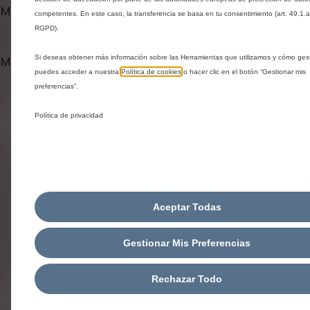
:
d
Métodos de pago
competentes. En este caso, la transferencia se basa en tu consentimiento (art. 49.1.a
1
a
RGPD).
d
Si deseas obtener más información sobre las Herramientas que utilizamos y cómo gest
Métodos de envío y devolución
puedes acceder a nuestra
Política de cookies
o hacer clic en el botón “Gestionar mis
preferencias”.
Productos relacionados
Política de privacidad
Te pueden interesar estos productos relacionados
Aceptar Todas
Gestionar Mis Preferencias
Rechazar Todo
Codigo 1695689180