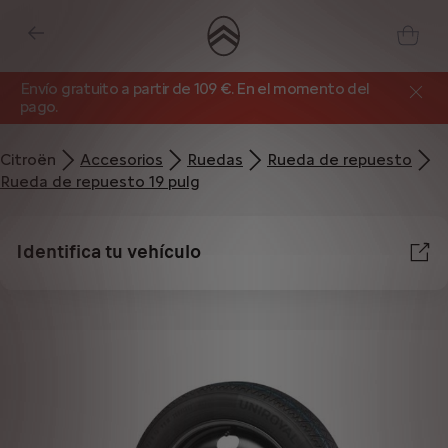
Envío gratuito a partir de 109 €. En el momento del
pago.
Citroën
Accesorios
Ruedas
Rueda de repuesto
Rueda de repuesto 19 pulg
Identifica tu vehículo
Utilizamos cookies y/u otras herramientas de seguimiento (las “Herramientas”)
para garantizar que disfrutes de la mejor experiencia posible en nuestro sitio