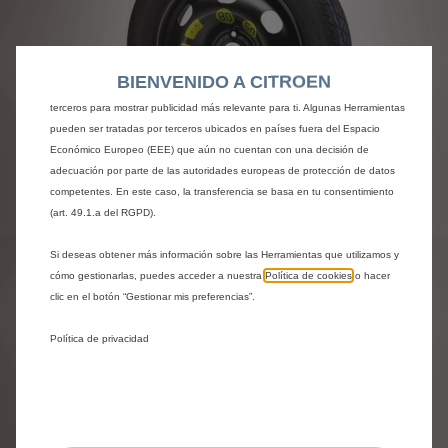
web. Estas nos permiten ofrecer funcionalidades básicas como la seguridad,
la gestión de la red y la accesibilidad.Las Herramientas mejoran la usabilidad
y el rendimiento mediante diversas funciones, como el reconocimiento del
idioma o los resultados de búsqueda, y contribuyen a mejorar lo que te
BIENVENIDO A CITROEN
ofrecemos. Nuestro sitio web también puede utilizar Herramientas de
terceros para mostrar publicidad más relevante para ti. Algunas Herramientas
pueden ser tratadas por terceros ubicados en países fuera del Espacio
Económico Europeo (EEE) que aún no cuentan con una decisión de
adecuación por parte de las autoridades europeas de protección de datos
competentes. En este caso, la transferencia se basa en tu consentimiento
Codigo
9855038280
(art. 49.1.a del RGPD).
RUEDA DE REPUESTO 19
Si deseas obtener más información sobre las Herramientas que utilizamos y
PULG
cómo gestionarlas, puedes acceder a nuestra
Política de cookies
o hacer
clic en el botón “Gestionar mis preferencias”.
391,24 €
IVA/unidad
Política de privacidad
P
r
-
+
i
Comprar al distribuidor
Q
c