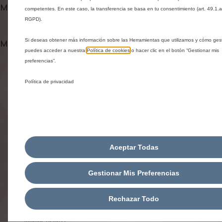
1
a
Métodos de pago
competentes. En este caso, la transferencia se basa en tu consentimiento (art. 49.1.a
d
RGPD).
Si deseas obtener más información sobre las Herramientas que utilizamos y cómo gest
Métodos de envío y devolución
puedes acceder a nuestra
Política de cookies
o hacer clic en el botón “Gestionar mis
preferencias”.
Productos relacionados
Política de privacidad
Te pueden interesar estos productos relacionados
Aceptar Todas
Gestionar Mis Preferencias
Rechazar Todo
Codigo 9646H1