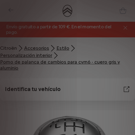
Envío gratuito a partir de 109 €. En el momento del
pago.
Citroën
Accesorios
Estilo
Personalización interior
Pomo de palanca de cambios para cvm6 - cuero gris y
aluminio
Identifica tu vehículo