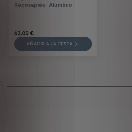
Reposapiés - Aluminio
63,00 €
AÑADIR A LA CESTA
Price
is
63,00
€