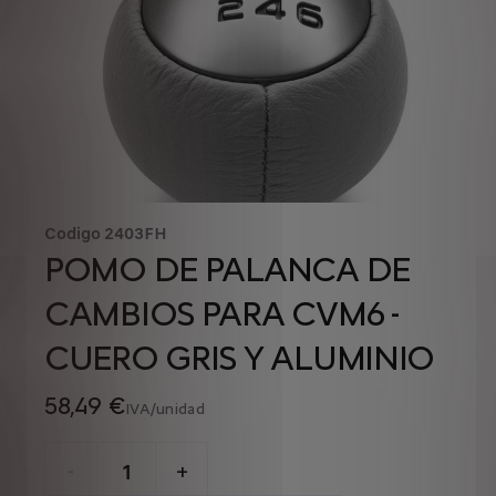
Codigo
2403FH
POMO DE PALANCA DE
CAMBIOS PARA CVM6 -
CUERO GRIS Y ALUMINIO
58,49 €
IVA/unidad
P
r
-
+
i