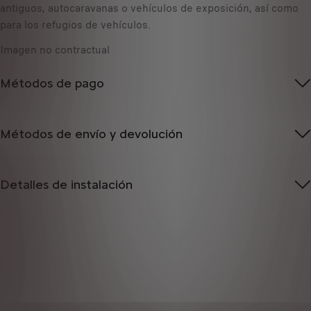
t
antiguos, autocaravanas o vehículos de exposición, así como
u
o
para los refugios de vehículos.
n
:
i
Imagen no contractual
1
d
a
Métodos de pago
d
Métodos de envío y devolución
Detalles de instalación