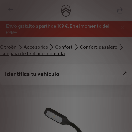
Envío gratuito a partir de 109 €. En el momento del
pago.
Citroën
Accesorios
Confort
Confort pasajero
Lámpara de lectura - nómada
Identifica tu vehículo
Utilizamos cookies y/u otras herramientas de seguimiento (las “Herramientas”)
para garantizar que disfrutes de la mejor experiencia posible en nuestro sitio