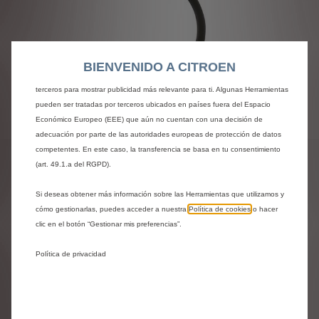
web. Estas nos permiten ofrecer funcionalidades básicas como la seguridad,
la gestión de la red y la accesibilidad.Las Herramientas mejoran la usabilidad
y el rendimiento mediante diversas funciones, como el reconocimiento del
idioma o los resultados de búsqueda, y contribuyen a mejorar lo que te
BIENVENIDO A CITROEN
ofrecemos. Nuestro sitio web también puede utilizar Herramientas de
terceros para mostrar publicidad más relevante para ti. Algunas Herramientas
pueden ser tratadas por terceros ubicados en países fuera del Espacio
Económico Europeo (EEE) que aún no cuentan con una decisión de
Codigo
1610747180
adecuación por parte de las autoridades europeas de protección de datos
LÁMPARA DE LECTURA -
competentes. En este caso, la transferencia se basa en tu consentimiento
(art. 49.1.a del RGPD).
NÓMADA
Si deseas obtener más información sobre las Herramientas que utilizamos y
63,21 €
IVA/unidad
cómo gestionarlas, puedes acceder a nuestra
Política de cookies
o hacer
P
clic en el botón “Gestionar mis preferencias”.
r
-
+
Política de privacidad
i
Q
c
AÑADIR A LA CESTA
u
e
a
i
Fecha de entrega estimada
17/08