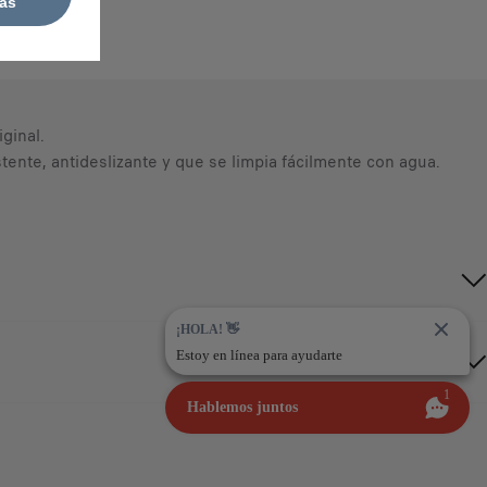
as
cano
ginal.
ente, antideslizante y que se limpia fácilmente con agua.
¡HOLA! 👋
Estoy en línea para ayudarte
1
Hablemos juntos