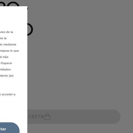
O -
PELO
utes de la
mo la
nto mediante
mejorar lo que
ad más
l Espacio
tribuidor
oridades
iento (art.
s acceder a
ÑADIR A LA CESTA
tar