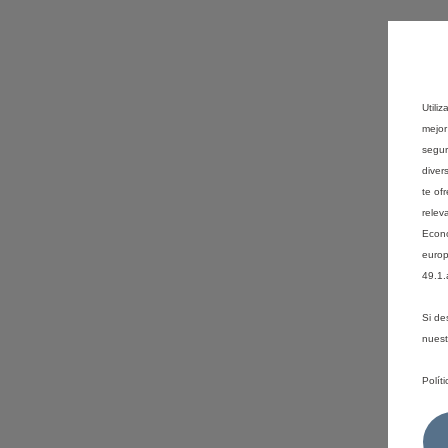
Utili
mejor
segur
diver
te of
relev
Econó
europ
49.1.
Si de
nues
Polít