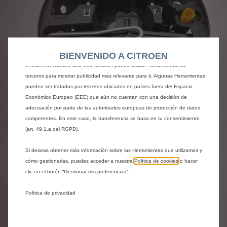
Utilizamos cookies y/u otras herramientas de seguimiento (las “Herramientas”)
para garantizar que disfrutes de la mejor experiencia posible en nuestro sitio
web. Estas nos permiten ofrecer funcionalidades básicas como la seguridad,
la gestión de la red y la accesibilidad.Las Herramientas mejoran la usabilidad
y el rendimiento mediante diversas funciones, como el reconocimiento del
BIENVENIDO A CITROEN
idioma o los resultados de búsqueda, y contribuyen a mejorar lo que te
ofrecemos. Nuestro sitio web también puede utilizar Herramientas de
terceros para mostrar publicidad más relevante para ti. Algunas Herramientas
pueden ser tratadas por terceros ubicados en países fuera del Espacio
Económico Europeo (EEE) que aún no cuentan con una decisión de
Codigo
9863045080
adecuación por parte de las autoridades europeas de protección de datos
KIT DE HERRAMIENTAS -
competentes. En este caso, la transferencia se basa en tu consentimiento
(art. 49.1.a del RGPD).
FORMATO DE CAJA
Si deseas obtener más información sobre las Herramientas que utilizamos y
cómo gestionarlas, puedes acceder a nuestra
Política de cookies
o hacer
96,57 €
IVA/unidad
clic en el botón “Gestionar mis preferencias”.
P
r
Política de privacidad
-
+
i
Q
c
AÑADIR A LA CESTA