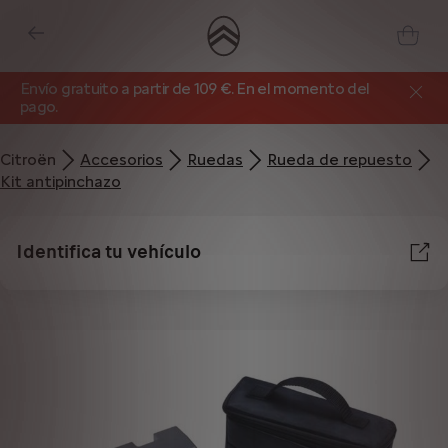
Envío gratuito a partir de 109 €. En el momento del
pago.
Citroën
Accesorios
Ruedas
Rueda de repuesto
Kit antipinchazo
Identifica tu vehículo
Utilizamos cookies y/u otras herramientas de seguimiento (las “Herramientas”)
para garantizar que disfrutes de la mejor experiencia posible en nuestro sitio