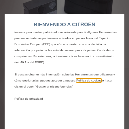
web. Estas nos permiten ofrecer funcionalidades básicas como la seguridad,
la gestión de la red y la accesibilidad.Las Herramientas mejoran la usabilidad
y el rendimiento mediante diversas funciones, como el reconocimiento del
idioma o los resultados de búsqueda, y contribuyen a mejorar lo que te
BIENVENIDO A CITROEN
ofrecemos. Nuestro sitio web también puede utilizar Herramientas de
terceros para mostrar publicidad más relevante para ti. Algunas Herramientas
pueden ser tratadas por terceros ubicados en países fuera del Espacio
Económico Europeo (EEE) que aún no cuentan con una decisión de
adecuación por parte de las autoridades europeas de protección de datos
competentes. En este caso, la transferencia se basa en tu consentimiento
Codigo
9851091880
(art. 49.1.a del RGPD).
KIT ANTIPINCHAZO
Si deseas obtener más información sobre las Herramientas que utilizamos y
cómo gestionarlas, puedes acceder a nuestra
Política de cookies
o hacer
64,77 €
IVA/unidad
clic en el botón “Gestionar mis preferencias”.
P
r
Política de privacidad
-
+
i
Producto sin existencias
Q
c
u
e
AÑADIR A LA CESTA
a
i