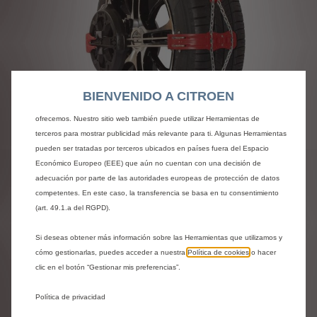
Utilizamos cookies y/u otras herramientas de seguimiento (las “Herramientas”)
para garantizar que disfrutes de la mejor experiencia posible en nuestro sitio
web. Estas nos permiten ofrecer funcionalidades básicas como la seguridad,
la gestión de la red y la accesibilidad.Las Herramientas mejoran la usabilidad
y el rendimiento mediante diversas funciones, como el reconocimiento del
BIENVENIDO A CITROEN
idioma o los resultados de búsqueda, y contribuyen a mejorar lo que te
ofrecemos. Nuestro sitio web también puede utilizar Herramientas de
Codigo
1639961780
terceros para mostrar publicidad más relevante para ti. Algunas Herramientas
pueden ser tratadas por terceros ubicados en países fuera del Espacio
JUEGO DE CADENAS PARA
Económico Europeo (EEE) que aún no cuentan con una decisión de
LA NIEVE - MONTAJE
adecuación por parte de las autoridades europeas de protección de datos
competentes. En este caso, la transferencia se basa en tu consentimiento
RÁPIDO
(art. 49.1.a del RGPD).
Si deseas obtener más información sobre las Herramientas que utilizamos y
598,14 €
IVA/unidad
cómo gestionarlas, puedes acceder a nuestra
Política de cookies
o hacer
P
clic en el botón “Gestionar mis preferencias”.
r
-
+
i
Política de privacidad
Producto sin existencias
Q
c