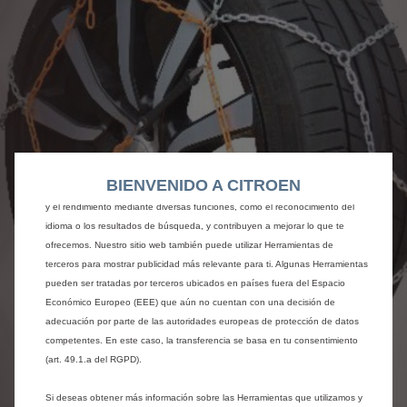
Utilizamos cookies y/u otras herramientas de seguimiento (las “Herramientas”)
para garantizar que disfrutes de la mejor experiencia posible en nuestro sitio
web. Estas nos permiten ofrecer funcionalidades básicas como la seguridad,
BIENVENIDO A CITROEN
la gestión de la red y la accesibilidad.Las Herramientas mejoran la usabilidad
y el rendimiento mediante diversas funciones, como el reconocimiento del
idioma o los resultados de búsqueda, y contribuyen a mejorar lo que te
ofrecemos. Nuestro sitio web también puede utilizar Herramientas de
terceros para mostrar publicidad más relevante para ti. Algunas Herramientas
pueden ser tratadas por terceros ubicados en países fuera del Espacio
Económico Europeo (EEE) que aún no cuentan con una decisión de
adecuación por parte de las autoridades europeas de protección de datos
competentes. En este caso, la transferencia se basa en tu consentimiento
(art. 49.1.a del RGPD).
Codigo
1623145380
Si deseas obtener más información sobre las Herramientas que utilizamos y