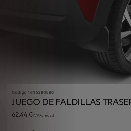
Codigo
1616380580
JUEGO DE FALDILLAS TRASE
62,44 €
IVA/unidad
P
r