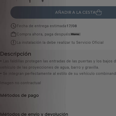
-
+
i
Q
c
AÑADIR A LA CESTA
u
e
a
i
Fecha de entrega estimada
17/08
n
s
Compra ahora, paga después
t
6
i
2
La instalación la debe realizar tu Servicio Oficial
t
,
Descripción
y
4
u
• Las faldillas protegen las entradas de las puertas y los bajos d
4
p
vehículo de las proyecciones de agua, barro y gravilla.
€
d
• Se integran perfectamente al estilo de su vehículo combinando
I
a
V
Imagen no contractual
t
A
e
/
Métodos de pago
d
u
t
n
o
i
Métodos de envío y devolución