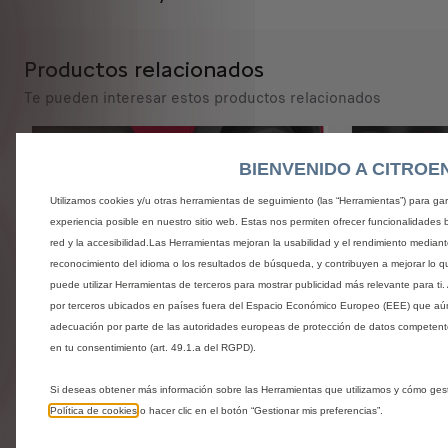
:
d
1
a
d
Productos relacionados
Te pueden interesar estos productos relacionados
BIENVENIDO A CITROE
Utilizamos cookies y/u otras herramientas de seguimiento (las “Herramientas”) para gar
experiencia posible en nuestro sitio web. Estas nos permiten ofrecer funcionalidades 
red y la accesibilidad.Las Herramientas mejoran la usabilidad y el rendimiento median
reconocimiento del idioma o los resultados de búsqueda, y contribuyen a mejorar lo q
puede utilizar Herramientas de terceros para mostrar publicidad más relevante para t
por terceros ubicados en países fuera del Espacio Económico Europeo (EEE) que aú
adecuación por parte de las autoridades europeas de protección de datos competente
en tu consentimiento (art. 49.1.a del RGPD).
Codigo 1616379680
Codigo 16163
Juego De Faldillas Delanteras
Juego De
Si deseas obtener más información sobre las Herramientas que utilizamos y cómo ges
Política de cookies
o hacer clic en el botón “Gestionar mis preferencias”.