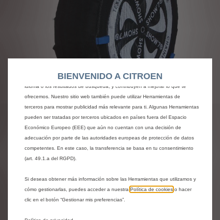
Utilizamos cookies y/u otras herramientas de seguimiento (las “Herramientas”)
para garantizar que disfrutes de la mejor experiencia posible en nuestro sitio
web. Estas nos permiten ofrecer funcionalidades básicas como la seguridad,
la gestión de la red y la accesibilidad.Las Herramientas mejoran la usabilidad
BIENVENIDO A CITROEN
y el rendimiento mediante diversas funciones, como el reconocimiento del
idioma o los resultados de búsqueda, y contribuyen a mejorar lo que te
Codigo
1623149280
ofrecemos. Nuestro sitio web también puede utilizar Herramientas de
JUEGO DE 2 FUNDAS
terceros para mostrar publicidad más relevante para ti. Algunas Herramientas
pueden ser tratadas por terceros ubicados en países fuera del Espacio
ANTIDESLIZANTES -
Económico Europeo (EEE) que aún no cuentan con una decisión de
adecuación por parte de las autoridades europeas de protección de datos
FUNDAS
competentes. En este caso, la transferencia se basa en tu consentimiento
(art. 49.1.a del RGPD).
94,99 €
IVA/unidad
Si deseas obtener más información sobre las Herramientas que utilizamos y
P
cómo gestionarlas, puedes acceder a nuestra
Política de cookies
o hacer
r
-
+
clic en el botón “Gestionar mis preferencias”.
i
Q
c