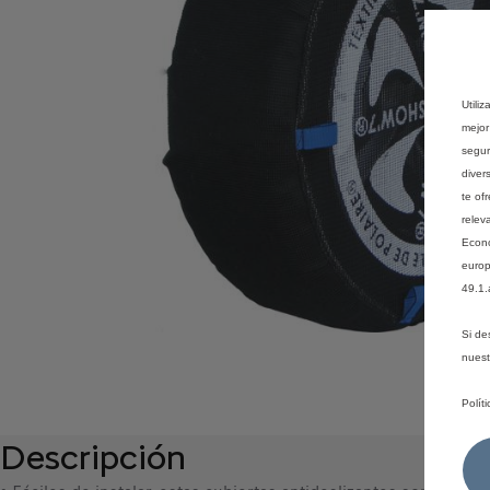
Utili
mejor
segur
diver
te of
relev
Econó
europ
49.1.
Si de
nues
Polít
Descripción