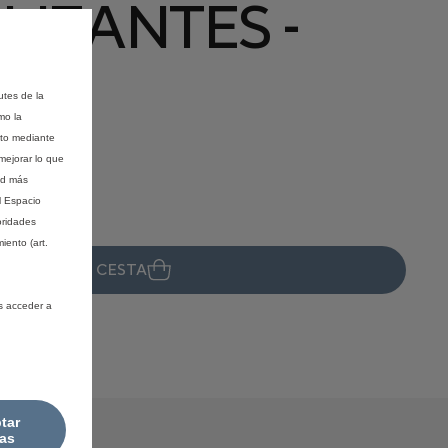
LIZANTES -
utes de la
mo la
nto mediante
mejorar lo que
ad más
l Espacio
oridades
iento (art.
ÑADIR A LA CESTA
s acceder a
08
tar
as