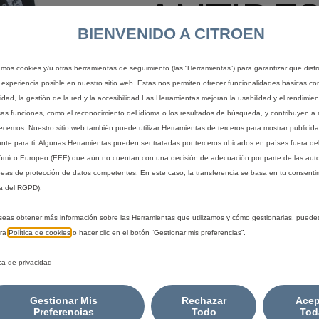
ANTIDES
BIENVENIDO A CITROEN
FUNDAS
zamos cookies y/u otras herramientas de seguimiento (las “Herramientas”) para garantizar que disfr
 experiencia posible en nuestro sitio web. Estas nos permiten ofrecer funcionalidades básicas co
idad, la gestión de la red y la accesibilidad.Las Herramientas mejoran la usabilidad y el rendimie
80,88 €
sas funciones, como el reconocimiento del idioma o los resultados de búsqueda, y contribuyen a 
IVA/unidad
recemos. Nuestro sitio web también puede utilizar Herramientas de terceros para mostrar publicid
P
ante para ti. Algunas Herramientas pueden ser tratadas por terceros ubicados en países fuera de
r
-
+
mico Europeo (EEE) que aún no cuentan con una decisión de adecuación por parte de las aut
i
eas de protección de datos competentes. En este caso, la transferencia se basa en tu consentim
Q
c
a del RGPD).
A
u
e
seas obtener más información sobre las Herramientas que utilizamos y cómo gestionarlas, puede
a
i
Fecha de entrega estimada
12/
tra
Política de cookies
o hacer clic en el botón “Gestionar mis preferencias”.
n
s
Compra ahora, paga después
t
8
ica de privacidad
i
0
t
,
Gestionar Mis
Rechazar
Acep
y
8
Preferencias
Todo
Tod