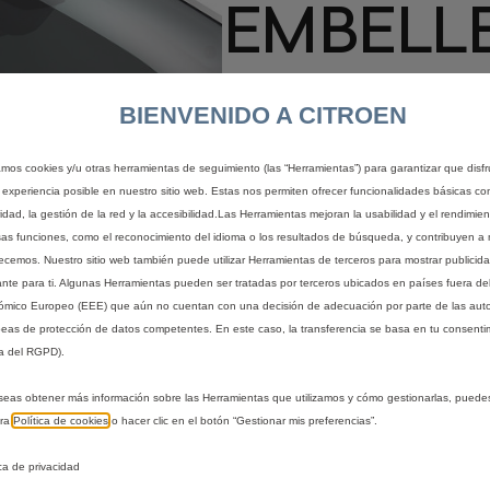
EMBELL
RETROV
BIENVENIDO A CITROEN
EXTERIO
zamos cookies y/u otras herramientas de seguimiento (las “Herramientas”) para garantizar que disfr
 experiencia posible en nuestro sitio web. Estas nos permiten ofrecer funcionalidades básicas co
idad, la gestión de la red y la accesibilidad.Las Herramientas mejoran la usabilidad y el rendimie
&QUOT;
sas funciones, como el reconocimiento del idioma o los resultados de búsqueda, y contribuyen a 
recemos. Nuestro sitio web también puede utilizar Herramientas de terceros para mostrar publicid
ante para ti. Algunas Herramientas pueden ser tratadas por terceros ubicados en países fuera de
mico Europeo (EEE) que aún no cuentan con una decisión de adecuación por parte de las aut
OT;
eas de protección de datos competentes. En este caso, la transferencia se basa en tu consentim
a del RGPD).
seas obtener más información sobre las Herramientas que utilizamos y cómo gestionarlas, puede
136,71 €
IVA/unidad
tra
Política de cookies
o hacer clic en el botón “Gestionar mis preferencias”.
P
ica de privacidad
r
-
+