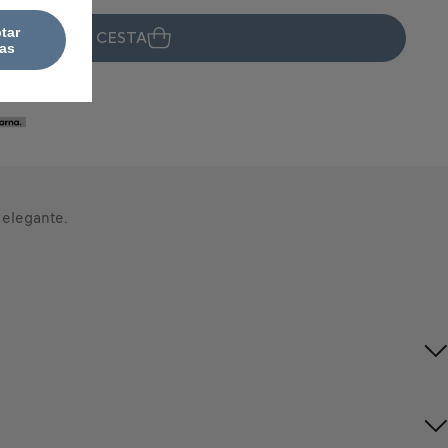
tar
ÑADIR A LA CESTA
as
08
 elegante.