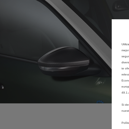
Utili
mejor
segur
diver
te of
relev
Econó
europ
49.1.
Si de
nues
Polít