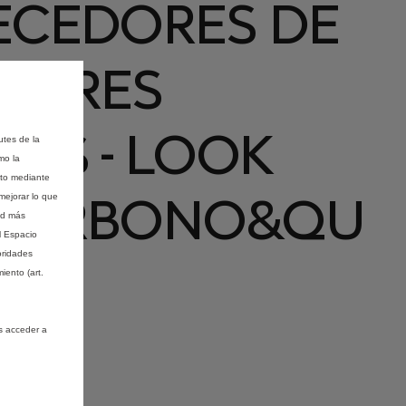
ECEDORES DE
ISORES
RES - LOOK
utes de la
mo la
nto mediante
CARBONO&QU
mejorar lo que
ad más
l Espacio
oridades
iento (art.
s acceder a