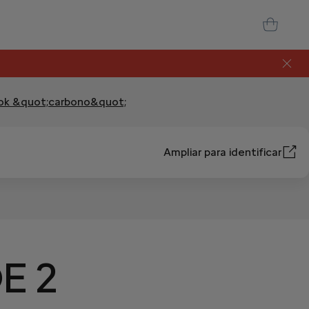
look &quot;carbono&quot;
Ampliar para identificar
E 2