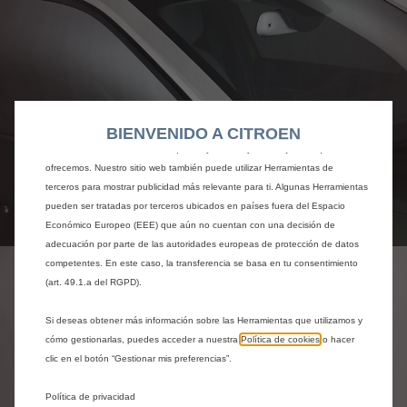
Utilizamos cookies y/u otras herramientas de seguimiento (las “Herramientas”)
para garantizar que disfrutes de la mejor experiencia posible en nuestro sitio
web. Estas nos permiten ofrecer funcionalidades básicas como la seguridad,
la gestión de la red y la accesibilidad.Las Herramientas mejoran la usabilidad
y el rendimiento mediante diversas funciones, como el reconocimiento del
BIENVENIDO A CITROEN
idioma o los resultados de búsqueda, y contribuyen a mejorar lo que te
ofrecemos. Nuestro sitio web también puede utilizar Herramientas de
terceros para mostrar publicidad más relevante para ti. Algunas Herramientas
pueden ser tratadas por terceros ubicados en países fuera del Espacio
Codigo
98361535WP
Económico Europeo (EEE) que aún no cuentan con una decisión de
adecuación por parte de las autoridades europeas de protección de datos
JUEGO DE 2
competentes. En este caso, la transferencia se basa en tu consentimiento
EMBELLECEDORES DE
(art. 49.1.a del RGPD).
RETROVISORES
Si deseas obtener más información sobre las Herramientas que utilizamos y
cómo gestionarlas, puedes acceder a nuestra
Política de cookies
o hacer
EXTERIORES - BLANCA
clic en el botón “Gestionar mis preferencias”.
Política de privacidad
165,04 €