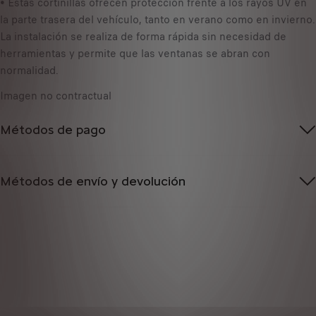
e
• Estas cortinillas ofrecen protección frente a los rayos UV en
/
d
la parte trasera del vehículo, tanto en verano como en invierno.
u
t
La instalación se realiza de forma rápida sin necesidad de
n
o
herramientas y permite que las ventanas se abran con
i
:
normalidad.
d
1
a
Imagen no contractual
d
Métodos de pago
Métodos de envío y devolución