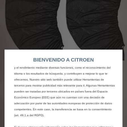
Utilizamos cookies y/u otras herramientas de seguimiento (las “Herramientas”)
para garantizar que disfrutes de la mejor experiencia posible en nuestro sitio
web. Estas nos permiten ofrecer funcionalidades básicas como la seguridad,
BIENVENIDO A CITROEN
la gestión de la red y la accesibilidad.Las Herramientas mejoran la usabilidad
y el rendimiento mediante diversas funciones, como el reconocimiento del
idioma o los resultados de búsqueda, y contribuyen a mejorar lo que te
ofrecemos. Nuestro sitio web también puede utilizar Herramientas de
terceros para mostrar publicidad más relevante para ti. Algunas Herramientas
pueden ser tratadas por terceros ubicados en países fuera del Espacio
Codigo
1675978180
Económico Europeo (EEE) que aún no cuentan con una decisión de
CORTINILLAS DE
adecuación por parte de las autoridades europeas de protección de datos
competentes. En este caso, la transferencia se basa en tu consentimiento
PROTECCIÓN SOLAR -
(art. 49.1.a del RGPD).
TALLA XL