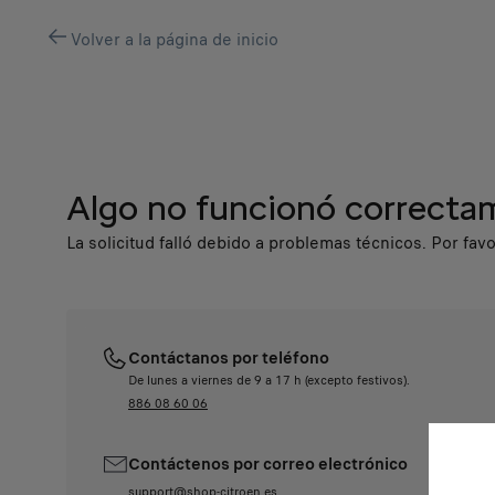
Volver a la página de inicio
Algo no funcionó correcta
La solicitud falló debido a problemas técnicos. Por fav
Contáctanos por teléfono
De lunes a viernes de 9 a 17 h (excepto festivos).
886 08 60 06
Contáctenos por correo electrónico
support@shop-citroen.es