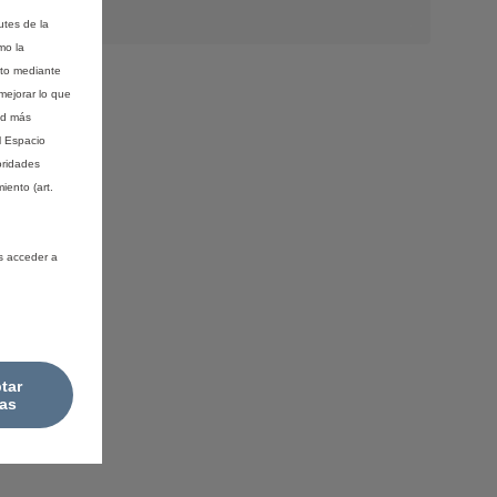
utes de la
mo la
nto mediante
mejorar lo que
ad más
l Espacio
oridades
iento (art.
s acceder a
tar
as