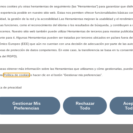
zamos cookies y/u otras herramientas de seguimiento (las “Herramientas”) para garantizar que disfr
 experiencia posible en nuestro sitio web. Estas nos permiten ofrecer funcionalidades básicas co
idad, la gestión de la red y la accesibilidad.Las Herramientas mejoran la usabilidad y el rendimie
sas funciones, como el reconocimiento del idioma o los resultados de búsqueda, y contribuyen a 
recemos. Nuestro sitio web también puede utilizar Herramientas de terceros para mostrar publicid
ante para ti. Algunas Herramientas pueden ser tratadas por terceros ubicados en países fuera de
mico Europeo (EEE) que aún no cuentan con una decisión de adecuación por parte de las aut
eas de protección de datos competentes. En este caso, la transferencia se basa en tu consentim
a del RGPD).
seas obtener más información sobre las Herramientas que utilizamos y cómo gestionarlas, puede
tra
Política de cookies
o hacer clic en el botón “Gestionar mis preferencias”.
ica de privacidad
Gestionar Mis
Rechazar
Acep
Preferencias
Todo
Tod