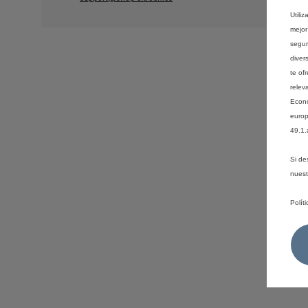
Utili
mejor
segur
diver
te of
relev
Econó
europ
49.1.
Si de
nues
Polít