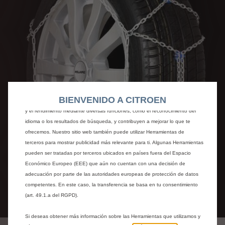
Utilizamos cookies y/u otras herramientas de seguimiento (las “Herramientas”)
para garantizar que disfrutes de la mejor experiencia posible en nuestro sitio
web. Estas nos permiten ofrecer funcionalidades básicas como la seguridad,
BIENVENIDO A CITROEN
la gestión de la red y la accesibilidad.Las Herramientas mejoran la usabilidad
y el rendimiento mediante diversas funciones, como el reconocimiento del
idioma o los resultados de búsqueda, y contribuyen a mejorar lo que te
ofrecemos. Nuestro sitio web también puede utilizar Herramientas de
terceros para mostrar publicidad más relevante para ti. Algunas Herramientas
pueden ser tratadas por terceros ubicados en países fuera del Espacio
Económico Europeo (EEE) que aún no cuentan con una decisión de
adecuación por parte de las autoridades europeas de protección de datos
competentes. En este caso, la transferencia se basa en tu consentimiento
(art. 49.1.a del RGPD).
Codigo
6501941780
Si deseas obtener más información sobre las Herramientas que utilizamos y
JUEGO DE CADENAS PARA