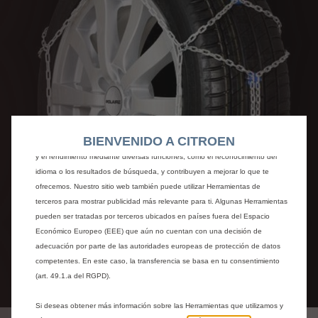
Utilizamos cookies y/u otras herramientas de seguimiento (las “Herramientas”)
para garantizar que disfrutes de la mejor experiencia posible en nuestro sitio
web. Estas nos permiten ofrecer funcionalidades básicas como la seguridad,
BIENVENIDO A CITROEN
la gestión de la red y la accesibilidad.Las Herramientas mejoran la usabilidad
y el rendimiento mediante diversas funciones, como el reconocimiento del
idioma o los resultados de búsqueda, y contribuyen a mejorar lo que te
ofrecemos. Nuestro sitio web también puede utilizar Herramientas de
terceros para mostrar publicidad más relevante para ti. Algunas Herramientas
pueden ser tratadas por terceros ubicados en países fuera del Espacio
Económico Europeo (EEE) que aún no cuentan con una decisión de
adecuación por parte de las autoridades europeas de protección de datos
competentes. En este caso, la transferencia se basa en tu consentimiento
(art. 49.1.a del RGPD).
Codigo
6501941680
Si deseas obtener más información sobre las Herramientas que utilizamos y
JUEGO DE CADENAS PARA