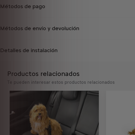
d
€
Métodos de pago
a
I
t
V
e
A
Métodos de envío y devolución
d
/
t
u
o
n
Detalles de instalación
:
i
1
d
a
Productos relacionados
d
Te pueden interesar estos productos relacionados