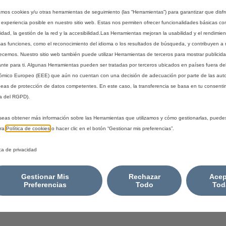
a
i
Fecha de entrega estimada
14/
zamos cookies y/u otras herramientas de seguimiento (las “Herramientas”) para garantizar que disfr
n
s
 experiencia posible en nuestro sitio web. Estas nos permiten ofrecer funcionalidades básicas co
Compra ahora, paga después
t
3
idad, la gestión de la red y la accesibilidad.Las Herramientas mejoran la usabilidad y el rendimie
i
5
sas funciones, como el reconocimiento del idioma o los resultados de búsqueda, y contribuyen a 
t
,
recemos. Nuestro sitio web también puede utilizar Herramientas de terceros para mostrar publicid
y
1
ante para ti. Algunas Herramientas pueden ser tratadas por terceros ubicados en países fuera de
e la llanta y se adaptan armoniosamente a la línea del vehículo
u
5
mico Europeo (EEE) que aún no cuentan con una decisión de adecuación por parte de las aut
ijación de la rueda.
eas de protección de datos competentes. En este caso, la transferencia se basa en tu consentim
p
€
a del RGPD).
d
I
a
V
seas obtener más información sobre las Herramientas que utilizamos y cómo gestionarlas, puede
t
A
tra
Política de cookies
o hacer clic en el botón “Gestionar mis preferencias”.
e
/
d
u
ica de privacidad
t
n
o
i
Gestionar Mis
Rechazar
Acep
:
Preferencias
Todo
Tod
d
1
a
d