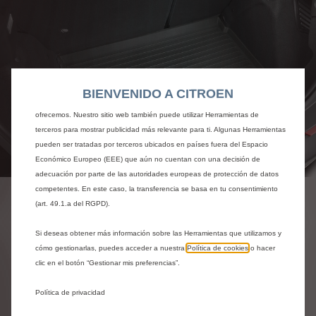
Utilizamos cookies y/u otras herramientas de seguimiento (las “Herramientas”)
para garantizar que disfrutes de la mejor experiencia posible en nuestro sitio
web. Estas nos permiten ofrecer funcionalidades básicas como la seguridad,
la gestión de la red y la accesibilidad.Las Herramientas mejoran la usabilidad
y el rendimiento mediante diversas funciones, como el reconocimiento del
BIENVENIDO A CITROEN
idioma o los resultados de búsqueda, y contribuyen a mejorar lo que te
ofrecemos. Nuestro sitio web también puede utilizar Herramientas de
terceros para mostrar publicidad más relevante para ti. Algunas Herramientas
pueden ser tratadas por terceros ubicados en países fuera del Espacio
Económico Europeo (EEE) que aún no cuentan con una decisión de
Codigo
1692381380
adecuación por parte de las autoridades europeas de protección de datos
BANDEJA DE MALETERO -
competentes. En este caso, la transferencia se basa en tu consentimiento
(art. 49.1.a del RGPD).
TERMOFORMADO
FLEXIBLE
Si deseas obtener más información sobre las Herramientas que utilizamos y
cómo gestionarlas, puedes acceder a nuestra
Política de cookies
o hacer
clic en el botón “Gestionar mis preferencias”.
51,30 €
IVA/unidad
P
Política de privacidad
r
-
+