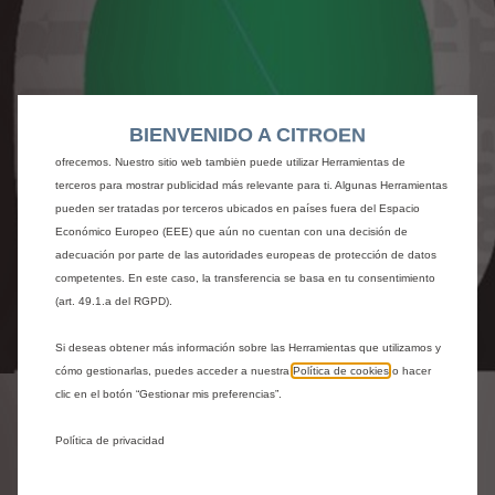
Utilizamos cookies y/u otras herramientas de seguimiento (las “Herramientas”)
para garantizar que disfrutes de la mejor experiencia posible en nuestro sitio
web. Estas nos permiten ofrecer funcionalidades básicas como la seguridad,
la gestión de la red y la accesibilidad.Las Herramientas mejoran la usabilidad
y el rendimiento mediante diversas funciones, como el reconocimiento del
BIENVENIDO A CITROEN
idioma o los resultados de búsqueda, y contribuyen a mejorar lo que te
ofrecemos. Nuestro sitio web también puede utilizar Herramientas de
terceros para mostrar publicidad más relevante para ti. Algunas Herramientas
pueden ser tratadas por terceros ubicados en países fuera del Espacio
Económico Europeo (EEE) que aún no cuentan con una decisión de
adecuación por parte de las autoridades europeas de protección de datos
competentes. En este caso, la transferencia se basa en tu consentimiento
(art. 49.1.a del RGPD).
Codigo
1699845280
Si deseas obtener más información sobre las Herramientas que utilizamos y
cómo gestionarlas, puedes acceder a nuestra
Política de cookies
o hacer
ADHESIVOS DE CUSTODIA
clic en el botón “Gestionar mis preferencias”.
- VERDE
Política de privacidad
48,40 €
IVA/unidad