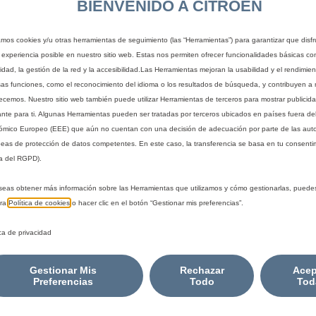
CUSTODI
BIENVENIDO A CITROEN
zamos cookies y/u otras herramientas de seguimiento (las “Herramientas”) para garantizar que disfr
59,17 €
 experiencia posible en nuestro sitio web. Estas nos permiten ofrecer funcionalidades básicas co
IVA/unidad
idad, la gestión de la red y la accesibilidad.Las Herramientas mejoran la usabilidad y el rendimie
P
sas funciones, como el reconocimiento del idioma o los resultados de búsqueda, y contribuyen a 
recemos. Nuestro sitio web también puede utilizar Herramientas de terceros para mostrar publicid
r
-
+
ante para ti. Algunas Herramientas pueden ser tratadas por terceros ubicados en países fuera de
i
mico Europeo (EEE) que aún no cuentan con una decisión de adecuación por parte de las aut
Q
c
eas de protección de datos competentes. En este caso, la transferencia se basa en tu consentim
u
e
a del RGPD).
a
i
n
s
seas obtener más información sobre las Herramientas que utilizamos y cómo gestionarlas, puede
t
5
tra
Política de cookies
o hacer clic en el botón “Gestionar mis preferencias”.
i
9
A
ica de privacidad
t
,
y
1
Fecha de entrega estimada
14/
u
Gestionar Mis
Rechazar
Acep
7
Compra ahora, paga después
Preferencias
Todo
Tod
p
€
d
I