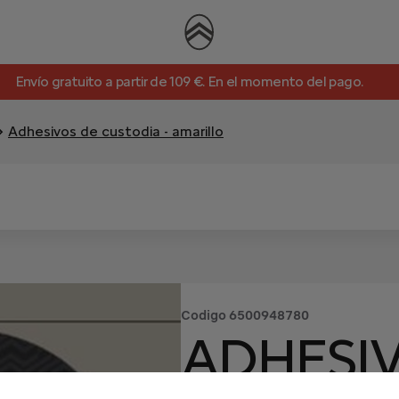
Envío gratuito a partir de 109 €. En el momento del pago.
Adhesivos de custodia - amarillo
Codigo
6500948780
ADHESI