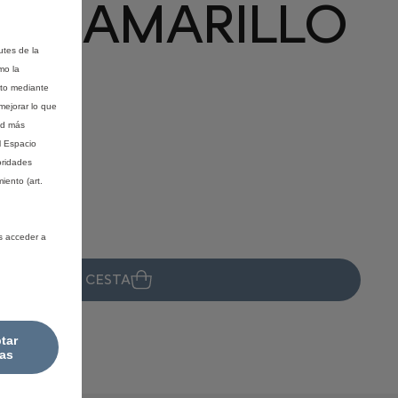
A - AMARILLO
utes de la
mo la
nto mediante
mejorar lo que
ad más
l Espacio
oridades
iento (art.
s acceder a
ÑADIR A LA CESTA
08
tar
as