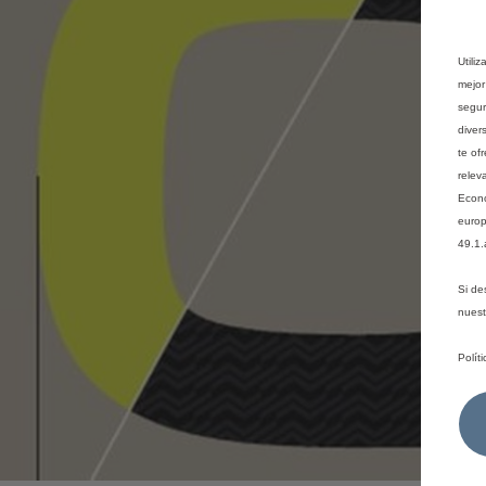
Utili
mejor
segur
diver
te of
relev
Econó
europ
49.1.
Si de
nues
Polít