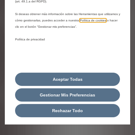
support@shop-citroen.es
(art. 49.1.a del RGPD).
Si deseas obtener más información sobre las Herramientas que utilizamos y
cómo gestionarlas, puedes acceder a nuestra
Política de cookies
o hacer
clic en el botón “Gestionar mis preferencias”.
Política de privacidad
Aceptar Todas
Gestionar Mis Preferencias
Rechazar Todo