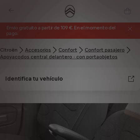
Envío gratuito a partir de 109 €. En el momento del
pago.
Citroën
Accesorios
Confort
Confort pasajero
Apoyacodos central delantero - con portaobjetos
Identifica tu vehículo