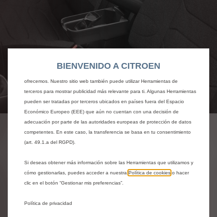
Utilizamos cookies y/u otras herramientas de seguimiento (las “Herramientas”)
para garantizar que disfrutes de la mejor experiencia posible en nuestro sitio
web. Estas nos permiten ofrecer funcionalidades básicas como la seguridad,
la gestión de la red y la accesibilidad.Las Herramientas mejoran la usabilidad
y el rendimiento mediante diversas funciones, como el reconocimiento del
BIENVENIDO A CITROEN
idioma o los resultados de búsqueda, y contribuyen a mejorar lo que te
ofrecemos. Nuestro sitio web también puede utilizar Herramientas de
terceros para mostrar publicidad más relevante para ti. Algunas Herramientas
Codigo
1615052780
pueden ser tratadas por terceros ubicados en países fuera del Espacio
Económico Europeo (EEE) que aún no cuentan con una decisión de
APOYACODOS CENTRAL
adecuación por parte de las autoridades europeas de protección de datos
competentes. En este caso, la transferencia se basa en tu consentimiento
DELANTERO - CON
(art. 49.1.a del RGPD).
PORTAOBJETOS
Si deseas obtener más información sobre las Herramientas que utilizamos y
cómo gestionarlas, puedes acceder a nuestra
Política de cookies
o hacer
256,21 €
IVA/unidad
clic en el botón “Gestionar mis preferencias”.
P
r
Política de privacidad
-
+
i