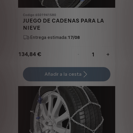
Codigo 6501941580
JUEGO DE CADENAS PARA LA
NIEVE
Entrega estimada:
17/08
134,84
€
-
+
Price
Quantity
is
updated
Añadir a la cesta
134,84
to:
€
1