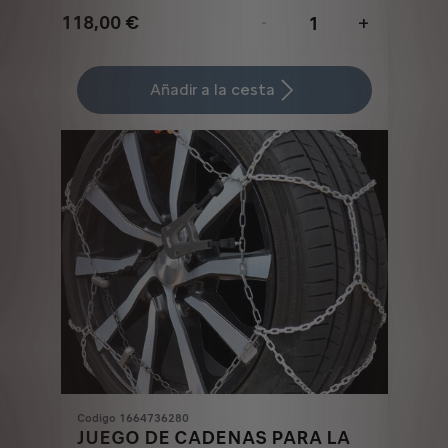
118,00
€
-
+
Price
Quantity
is
updated
Añadir a la cesta
118,00
to:
€
1
Codigo 1664736280
JUEGO DE CADENAS PARA LA