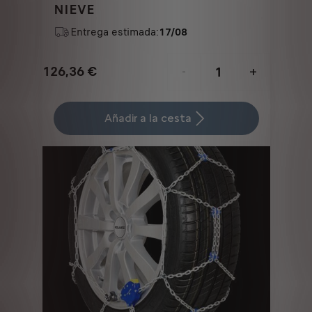
NIEVE
Entrega estimada:
17/08
126,36
€
-
+
Price
Quantity
is
updated
Añadir a la cesta
126,36
to:
€
1