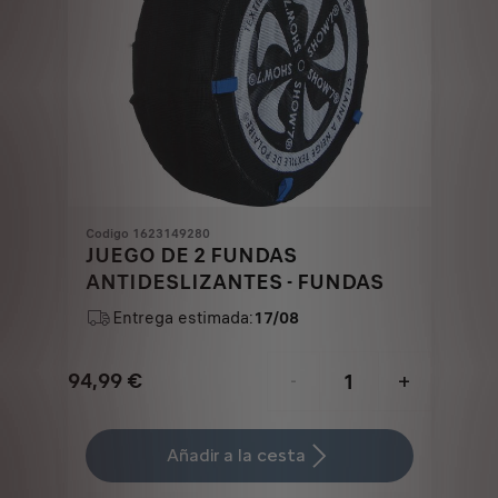
Codigo 1623149280
JUEGO DE 2 FUNDAS
ANTIDESLIZANTES - FUNDAS
Entrega estimada:
17/08
94,99
€
-
+
Price
Quantity
is
updated
Añadir a la cesta
94,99
to: