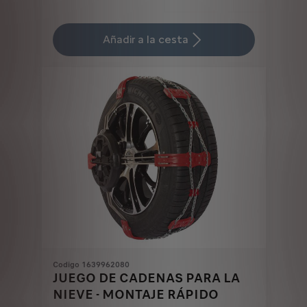
Price
Quantity
is
updated
Añadir a la cesta
272,93
to:
€
1
Codigo 1639962080
JUEGO DE CADENAS PARA LA
NIEVE - MONTAJE RÁPIDO