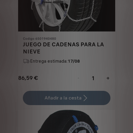
Codigo 6501940480
JUEGO DE CADENAS PARA LA
NIEVE
Entrega estimada:
17/08
86,59
€
-
+
Price
Quantity
is
updated
Añadir a la cesta
86,59
to:
€
1