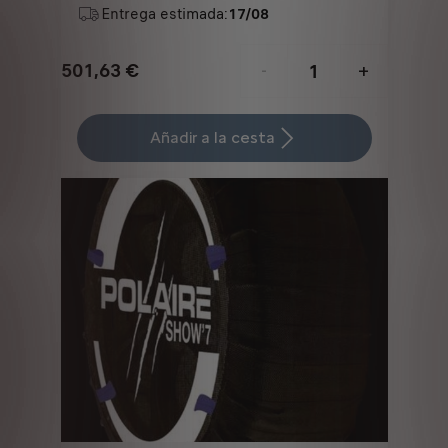
Entrega estimada:
17/08
501,63
€
-
+
Price
Quantity
is
updated
Añadir a la cesta
501,63
to:
€
1