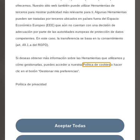
ofrecemos. Nuestro sitio web también puede utilizar Herramientas de
terceros para mostrar publicidad más relevante para ti. Algunas Herramientas
pueden ser tratadas por terceros ubicados en países fuera del Espacio
Económico Europeo (EEE) que aún no cuentan con una decisión de
adecuación por parte de las autoridades europeas de protección de datos
competentes. En este caso, la transferencia se basa en tu consentimiento
(art. 49.1.a del RGPD).
Si deseas obtener más información sobre las Herramientas que utilizamos y
cómo gestionarlas, puedes acceder a nuestra
Política de cookies
o hacer
clic en el botón “Gestionar mis preferencias”.
Codigo 1623144780
Política de privacidad
JUEGO DE CADENAS PARA LA
NIEVE
Entrega estimada:
17/08
90,39
€
-
+
Aceptar Todas
Price
Quantity