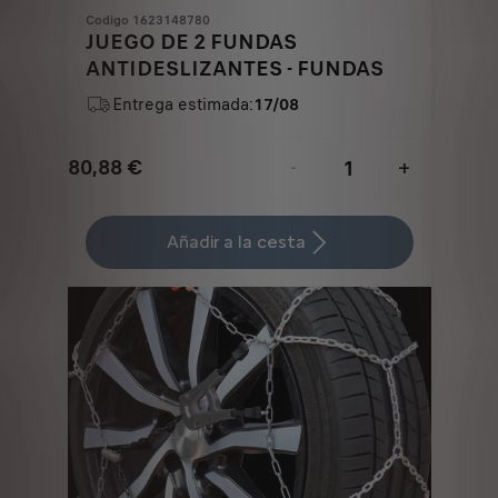
Codigo 1623148780
JUEGO DE 2 FUNDAS
ANTIDESLIZANTES - FUNDAS
Entrega estimada:
17/08
80,88
€
-
+
Price
Quantity
is
updated
Añadir a la cesta
80,88
to:
€
1