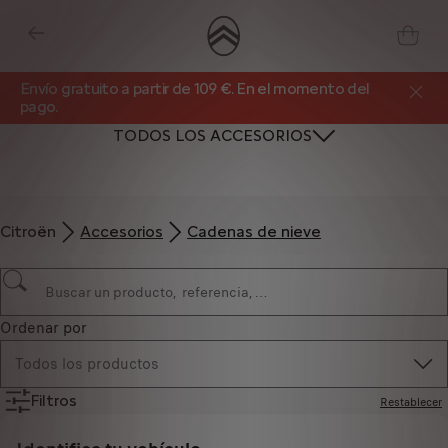
Envío gratuito a partir de 109 €. En el momento del
pago.
TODOS LOS ACCESORIOS
Citroën
Accesorios
Cadenas de nieve
Ordenar por
Todos los productos
Filtros
Restablecer