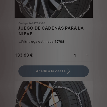
Codigo 1664736380
JUEGO DE CADENAS PARA LA
NIEVE
Entrega estimada:
17/08
133,63
€
-
+
Price
Quantity
is
updated
Añadir a la cesta
133,63
to:
€
1