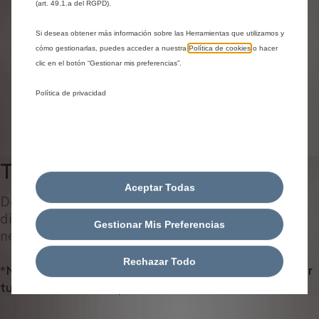
Número de matrícula
(art. 49.1.a del RGPD).
Modelo
VIN
Si deseas obtener más información sobre las Herramientas que utilizamos y
cómo gestionarlas, puedes acceder a nuestra
Política de cookies
o hacer
Número de matrícula
*
clic en el botón “Gestionar mis preferencias”.
Política de privacidad
IDENTIFICAR VEHÍCULO
Todos los productos
0
Aceptar Todas
Descubre todos los accesorios originales
diseñados ​​para tu coche y adaptados a tus
Gestionar Mis Preferencias
necesidades.
Rechazar Todo
*No se han encontrado artículos. Prueba a actualizar
tus criterios de búsqueda.