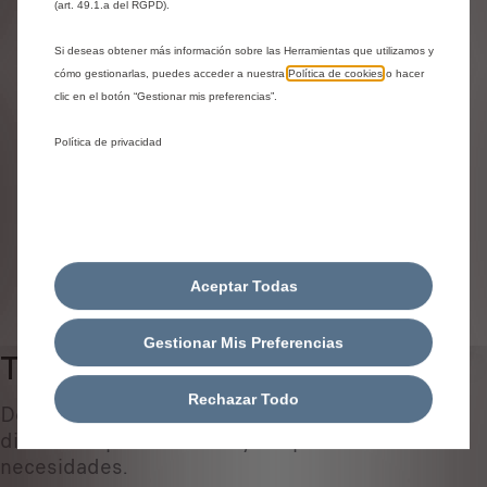
Identifica tu vehículo
(art. 49.1.a del RGPD).
Elige cómo identificas tu vehículo y rellena los datos para
Si deseas obtener más información sobre las Herramientas que utilizamos y
cómo gestionarlas, puedes acceder a nuestra
Política de cookies
o hacer
ver los accesorios compatibles
clic en el botón “Gestionar mis preferencias”.
Número de matrícula
Modelo
Política de privacidad
VIN
Número de matrícula
*
Aceptar Todas
IDENTIFICAR VEHÍCULO
Gestionar Mis Preferencias
Terminales de escape
0
Rechazar Todo
Descubre todos los accesorios originales
diseñados ​​para tu coche y adaptados a tus
necesidades.