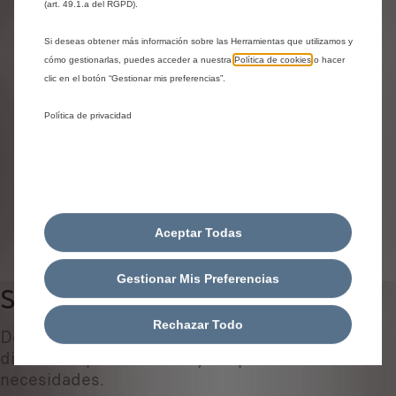
Identifica tu vehículo
(art. 49.1.a del RGPD).
Elige cómo identificas tu vehículo y rellena los datos para
Si deseas obtener más información sobre las Herramientas que utilizamos y
cómo gestionarlas, puedes acceder a nuestra
Política de cookies
o hacer
ver los accesorios compatibles
clic en el botón “Gestionar mis preferencias”.
Número de matrícula
Modelo
Política de privacidad
VIN
Número de matrícula
*
Aceptar Todas
IDENTIFICAR VEHÍCULO
Gestionar Mis Preferencias
Sonido y navegadores gps
0
Rechazar Todo
Descubre todos los accesorios originales
diseñados ​​para tu coche y adaptados a tus
necesidades.