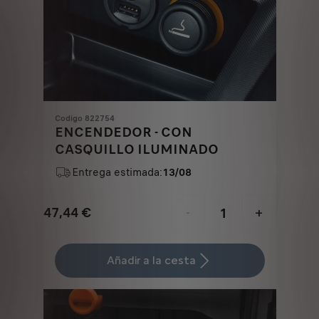
Codigo 822754
ENCENDEDOR - CON
CASQUILLO ILUMINADO
Entrega estimada:
13/08
47,44
€
-
+
Price
Quantity
is
updated
Añadir a la cesta
47,44
to:
€
1