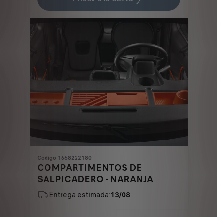
33,86
to:
€
1
Codigo 1668222180
COMPARTIMENTOS DE
SALPICADERO - NARANJA
Entrega estimada:
13/08