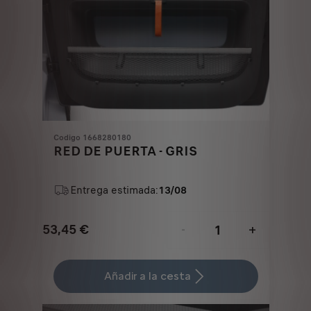
Codigo 1668280180
RED DE PUERTA - GRIS
Entrega estimada:
13/08
53,45
€
-
+
Price
Quantity
is
updated
Añadir a la cesta
53,45
to:
€
1