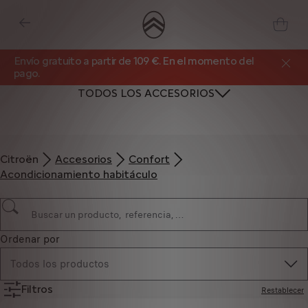
Envío gratuito a partir de 109 €. En el momento del
pago.
TODOS LOS ACCESORIOS
Citroën
Accesorios
Confort
Acondicionamiento habitáculo
Ordenar por
Todos los productos
Filtros
Restablecer