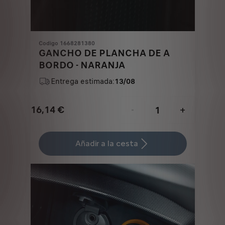
Codigo 1668281380
GANCHO DE PLANCHA DE A
BORDO - NARANJA
Entrega estimada:
13/08
16,14
€
-
+
Price
Quantity
is
updated
Añadir a la cesta
16,14
to:
€
1