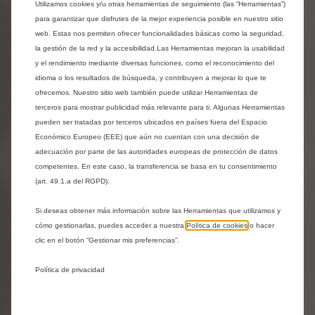
BORDO - VERDE
Utilizamos cookies y/u otras herramientas de seguimiento (las “Herramientas”)
para garantizar que disfrutes de la mejor experiencia posible en nuestro sitio
Entrega estimada:
13/08
web. Estas nos permiten ofrecer funcionalidades básicas como la seguridad,
la gestión de la red y la accesibilidad.Las Herramientas mejoran la usabilidad
16,14
€
-
+
y el rendimiento mediante diversas funciones, como el reconocimiento del
idioma o los resultados de búsqueda, y contribuyen a mejorar lo que te
Price
Quantity
ofrecemos. Nuestro sitio web también puede utilizar Herramientas de
is
updated
terceros para mostrar publicidad más relevante para ti. Algunas Herramientas
Añadir a la cesta
16,14
to:
pueden ser tratadas por terceros ubicados en países fuera del Espacio
Económico Europeo (EEE) que aún no cuentan con una decisión de
€
1
adecuación por parte de las autoridades europeas de protección de datos
competentes. En este caso, la transferencia se basa en tu consentimiento
(art. 49.1.a del RGPD).
Si deseas obtener más información sobre las Herramientas que utilizamos y
cómo gestionarlas, puedes acceder a nuestra
Política de cookies
o hacer
clic en el botón “Gestionar mis preferencias”.
Política de privacidad