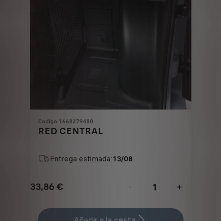
Codigo 1668279480
RED CENTRAL
Entrega estimada:
13/08
33,86
€
-
+
Price
Quantity
is
updated
Añadir a la cesta