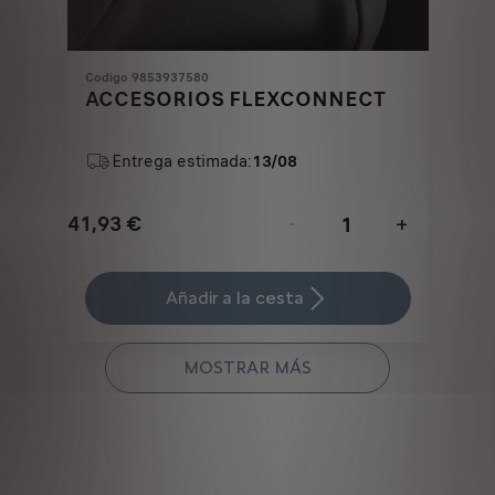
Codigo 9853937580
ACCESORIOS FLEXCONNECT
Entrega estimada:
13/08
41,93
€
-
+
Price
Quantity
is
updated
Añadir a la cesta
41,93
to:
€
1
MOSTRAR MÁS