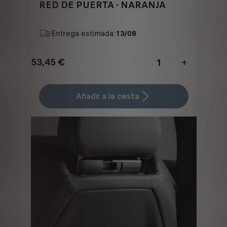
RED DE PUERTA - NARANJA
Entrega estimada:
13/08
53,45
€
-
+
Price
Quantity
is
updated
Añadir a la cesta
53,45
to:
€
1