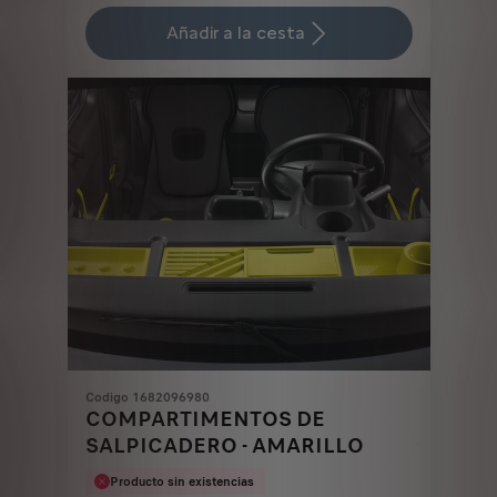
Price
Quantity
is
updated
Añadir a la cesta
25,49
to:
€
1
Codigo 1682096980
COMPARTIMENTOS DE
SALPICADERO - AMARILLO
Producto sin existencias