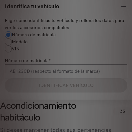
Identifica tu vehículo
Elige cómo identificas tu vehículo y rellena los datos para
ver los accesorios compatibles
Número de matrícula
Modelo
VIN
Número de matrícula
*
IDENTIFICAR VEHÍCULO
Acondicionamiento
33
habitáculo
Si desea mantener todas sus pertenencias