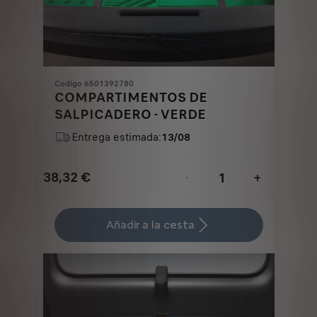
Codigo 6501392780
COMPARTIMENTOS DE
SALPICADERO - VERDE
Entrega estimada:
13/08
38,32
€
-
+
Price
Quantity
is
updated
Añadir a la cesta
38,32
to:
€
1