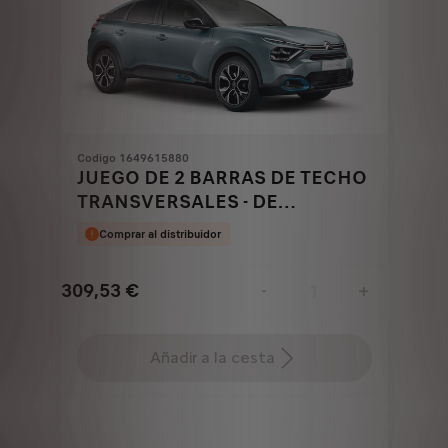
Codigo 1649615880
JUEGO DE 2 BARRAS DE TECHO
TRANSVERSALES - DE
ALUMINIO CON FIJACIÓN
Comprar al distribuidor
AUTOMÁTICA
309,53
€
-
+
Price
Quantity
is
updated
Añadir a la cesta
309,53
to:
€
1