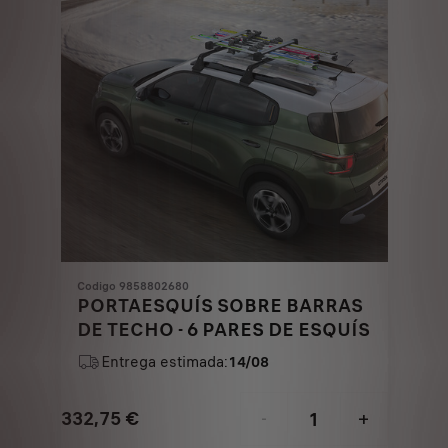
€
1
Codigo 9858802680
PORTAESQUÍS SOBRE BARRAS
DE TECHO - 6 PARES DE ESQUÍS
Entrega estimada:
14/08
332,75
€
-
+