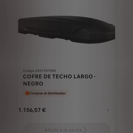
Codigo 6501947880
COFRE DE TECHO LARGO -
NEGRO
Comprar al distribuidor
1.156,57
€
-
+
Price
Quantity
is
updated
Añadir a la cesta