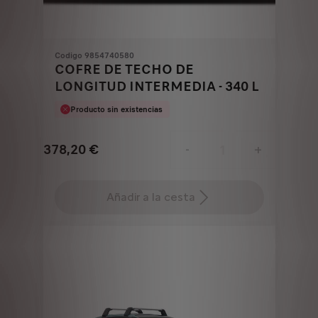
Codigo 9854740580
COFRE DE TECHO DE
LONGITUD INTERMEDIA - 340 L
Producto sin existencias
378,20
€
-
+
Price
Quantity
is
updated
Añadir a la cesta
378,20
to:
€
1