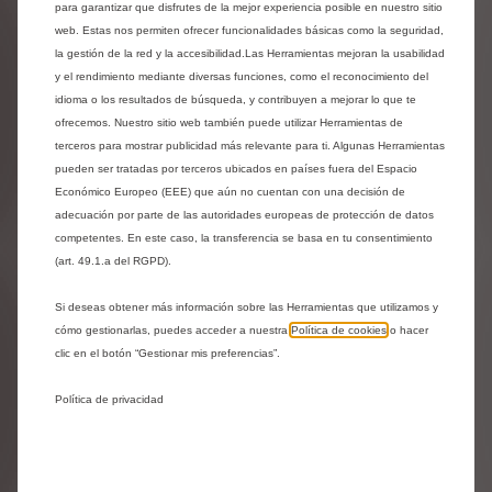
para garantizar que disfrutes de la mejor experiencia posible en nuestro sitio
web. Estas nos permiten ofrecer funcionalidades básicas como la seguridad,
93,67
€
-
+
la gestión de la red y la accesibilidad.Las Herramientas mejoran la usabilidad
y el rendimiento mediante diversas funciones, como el reconocimiento del
Price
Quantity
idioma o los resultados de búsqueda, y contribuyen a mejorar lo que te
is
updated
ofrecemos. Nuestro sitio web también puede utilizar Herramientas de
Añadir a la cesta
terceros para mostrar publicidad más relevante para ti. Algunas Herramientas
93,67
to:
pueden ser tratadas por terceros ubicados en países fuera del Espacio
€
1
Económico Europeo (EEE) que aún no cuentan con una decisión de
adecuación por parte de las autoridades europeas de protección de datos
competentes. En este caso, la transferencia se basa en tu consentimiento
(art. 49.1.a del RGPD).
Si deseas obtener más información sobre las Herramientas que utilizamos y
cómo gestionarlas, puedes acceder a nuestra
Política de cookies
o hacer
clic en el botón “Gestionar mis preferencias”.
Política de privacidad
Codigo 1680740380