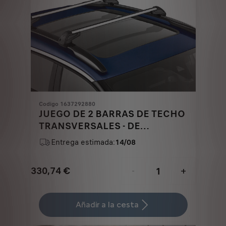
Codigo 1637292880
JUEGO DE 2 BARRAS DE TECHO
TRANSVERSALES - DE
ALUMINIO CON FIJACIÓN
Entrega estimada:
14/08
AUTOMÁTICA
330,74
€
-
+
Price
Quantity
is
updated
Añadir a la cesta
330,74
to: