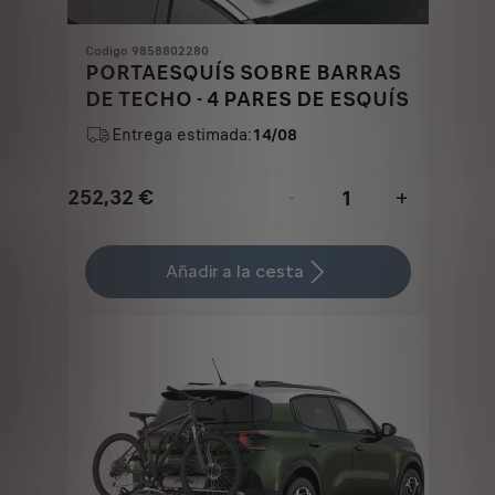
Codigo 9858802280
PORTAESQUÍS SOBRE BARRAS
DE TECHO - 4 PARES DE ESQUÍS
Entrega estimada:
14/08
252,32
€
-
+
Price
Quantity
is
updated
Añadir a la cesta
252,32
to:
€
1