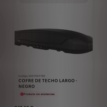
1.156,57
to:
€
1
Codigo 6501947780
COFRE DE TECHO LARGO -
NEGRO
Producto sin existencias