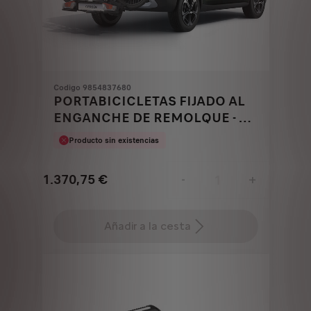
Codigo 9854837680
PORTABICICLETAS FIJADO AL
ENGANCHE DE REMOLQUE - 2
BICICLETAS
Producto sin existencias
1.370,75
€
-
+
Price
Quantity
is
updated
Añadir a la cesta
1.370,75
to:
€
1