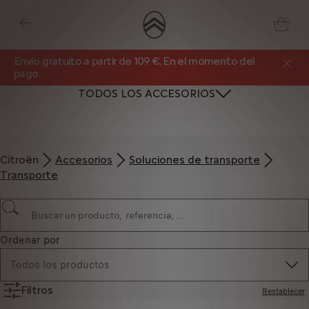
Envío gratuito a partir de 109 €. En el momento del
pago.
TODOS LOS ACCESORIOS
Citroën
Accesorios
Soluciones de transporte
Transporte
Ordenar por
Todos los productos
Filtros
Restablecer