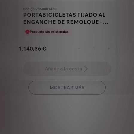
Codigo 9858801480
PORTABICICLETAS FIJADO AL
ENGANCHE DE REMOLQUE - 3
BICICLETAS
Producto sin existencias
1.140,36
€
-
+
Price
Quantity
is
updated
Añadir a la cesta
1.140,36
to:
€
1
MOSTRAR MÁS