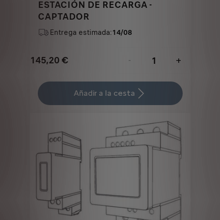
ESTACIÓN DE RECARGA -
CAPTADOR
Entrega estimada:
14/08
145,20
€
-
+
Price
Quantity
is
updated
Añadir a la cesta
145,20
to:
€
1