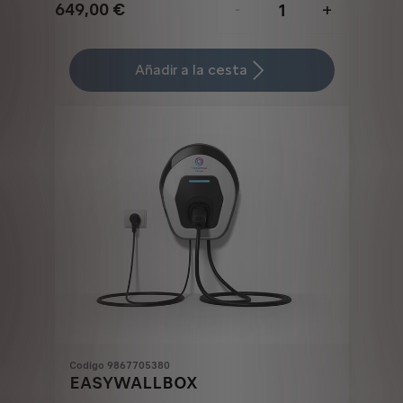
649,00
€
-
+
Price
Quantity
is
updated
Añadir a la cesta
649,00
to:
€
1
Codigo 9867705380
EASYWALLBOX