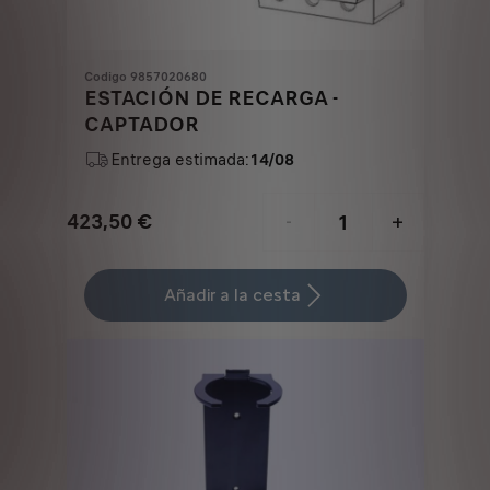
Codigo 9857020680
ESTACIÓN DE RECARGA -
CAPTADOR
Entrega estimada:
14/08
423,50
€
-
+
Price
Quantity
is
updated
Añadir a la cesta
423,50
to:
€
1