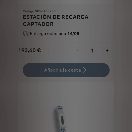
Codigo 9856108280
ESTACIÓN DE RECARGA -
CAPTADOR
Entrega estimada:
14/08
193,60
€
-
+
Price
Quantity
is
updated
Añadir a la cesta
193,60
to:
€
1