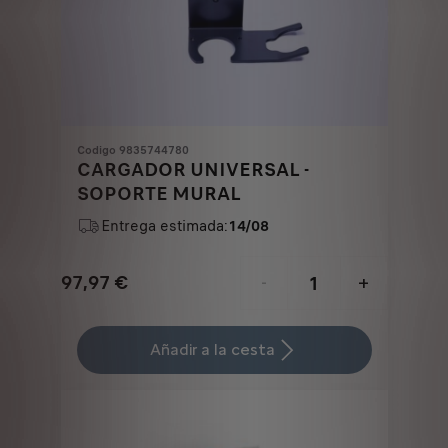
Codigo 9835744780
CARGADOR UNIVERSAL -
SOPORTE MURAL
Entrega estimada:
14/08
97,97
€
-
+
Price
Quantity
is
updated
Añadir a la cesta
97,97
to:
€
1