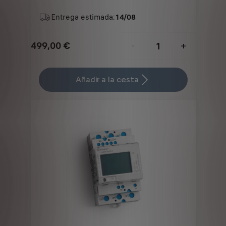
Entrega estimada:
14/08
499,00
€
-
+
Price
Quantity
is
updated
Añadir a la cesta
499,00
to:
€
1