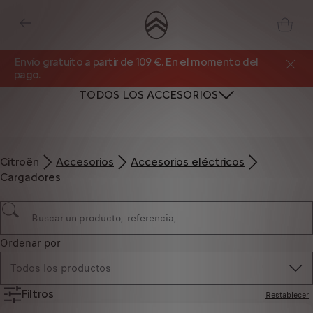
Envío gratuito a partir de 109 €. En el momento del
pago.
TODOS LOS ACCESORIOS
Citroën
Accesorios
Accesorios eléctricos
Cargadores
Ordenar por
Todos los productos
Filtros
Restablecer