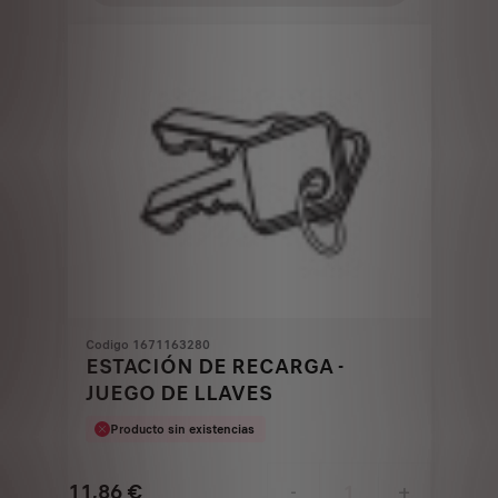
193,60
to:
€
1
Codigo 1671163280
ESTACIÓN DE RECARGA -
JUEGO DE LLAVES
Producto sin existencias
11,86
€
-
+