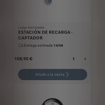
Codigo 9857020880
ESTACIÓN DE RECARGA -
CAPTADOR
Entrega estimada:
14/08
108,90
€
-
+
Price
Quantity
is
updated
Añadir a la cesta
108,90
to:
€
1