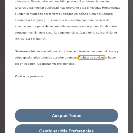
ofrecemos. Nuestro sitio web también puede utilizar Herramientas de
terceros para mostrar publicidad más relevante para ti. Algunas Herramientas
pueden ser tratadas por terceros ubicados en países fuera del Espacio
Económico Europeo (EEE) que aún no cuentan con una decisión de
adecuación por parte de las autoridades europeas de protección de datos
competentes. En este caso, la transferencia se basa en tu consentimiento
(art. 49.1.a del RGPD).
Si deseas obtener más información sobre las Herramientas que utilizamos y
cómo gestionarlas, puedes acceder a nuestra
Política de cookies
o hacer
clic en el botón “Gestionar mis preferencias”.
Política de privacidad
Codigo 9856107980
ESTACIÓN DE RECARGA -
CAPTADOR
Entrega estimada:
14/08
Aceptar Todas
108,90
€
-
+
Gestionar Mis Preferencias