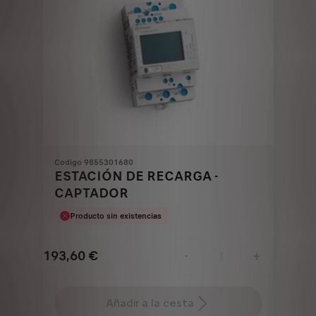
Codigo 9855301680
ESTACIÓN DE RECARGA -
CAPTADOR
Producto sin existencias
193,60
€
-
+
Price
Quantity
is
updated
Añadir a la cesta