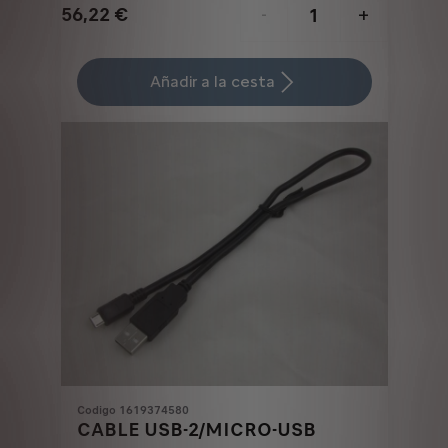
56,22
€
-
+
Price
Quantity
is
updated
Añadir a la cesta
56,22
to:
€
1
Codigo 1619374580
CABLE USB-2/MICRO-USB