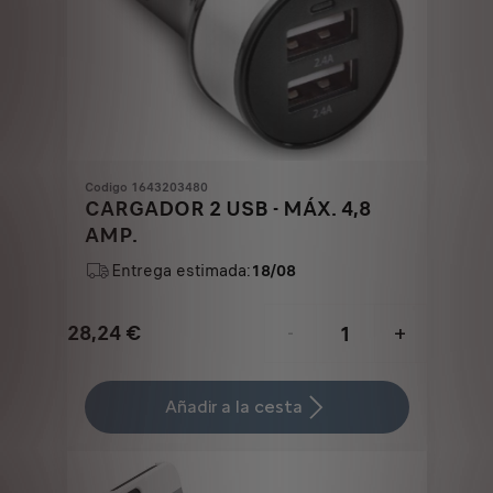
Codigo 1643203480
CARGADOR 2 USB - MÁX. 4,8
AMP.
Entrega estimada:
18/08
28,24
€
-
+
Price
Quantity
is
updated
Añadir a la cesta
28,24
to:
€
1