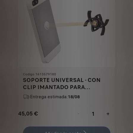
Codigo 1613579180
SOPORTE UNIVERSAL - CON
CLIP IMANTADO PARA
SOPORTE
Entrega estimada:
18/08
&QUOT;TETRAX&QUOT;
45,05
€
-
+
Price
Quantity
is
updated