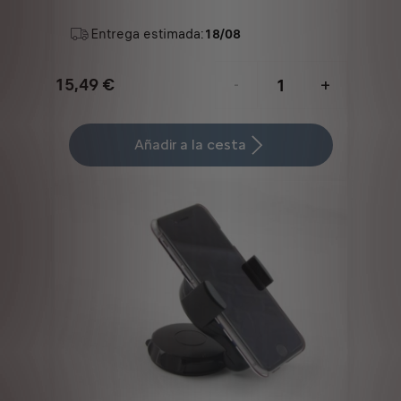
Entrega estimada:
18/08
15,49
€
-
+
Price
Quantity
is
updated
Añadir a la cesta
15,49
to:
€
1