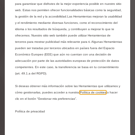
Entrega estimada:
18/08
para garantizar que disfrutes de la mejor experiencia posible en nuestro sitio
web. Estas nos permiten ofrecer funcionalidades básicas como la seguridad,
la gestión de la red y la accesibilidad.Las Herramientas mejoran la usabilidad
30,06
€
-
+
y el rendimiento mediante diversas funciones, como el reconocimiento del
idioma o los resultados de búsqueda, y contribuyen a mejorar lo que te
Price
Quantity
ofrecemos. Nuestro sitio web también puede utilizar Herramientas de
is
updated
Añadir a la cesta
terceros para mostrar publicidad más relevante para ti. Algunas Herramientas
30,06
to:
pueden ser tratadas por terceros ubicados en países fuera del Espacio
€
1
Económico Europeo (EEE) que aún no cuentan con una decisión de
adecuación por parte de las autoridades europeas de protección de datos
competentes. En este caso, la transferencia se basa en tu consentimiento
(art. 49.1.a del RGPD).
Si deseas obtener más información sobre las Herramientas que utilizamos y
cómo gestionarlas, puedes acceder a nuestra
Política de cookies
o hacer
clic en el botón “Gestionar mis preferencias”.
Política de privacidad