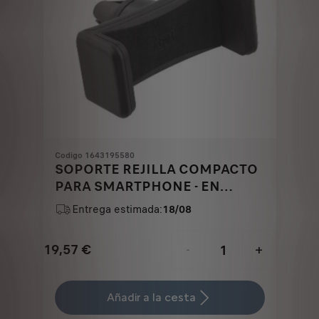
Codigo 1643195580
SOPORTE REJILLA COMPACTO
PARA SMARTPHONE - EN
AIREADOR
Entrega estimada:
18/08
19,57
€
-
+
Price
Quantity
is
updated
Añadir a la cesta
19,57
to: