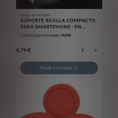
Codigo 1678078880
SOPORTE REJILLA COMPACTO
PARA SMARTPHONE - EN
AIREADOR
Entrega estimada:
18/08
9,79
€
-
+
Price
Quantity
is
updated
Añadir a la cesta
9,79
to:
€
1