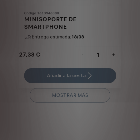
Codigo 1613946080
MINISOPORTE DE
SMARTPHONE
Entrega estimada:
18/08
27,33
€
-
+
Price
Quantity
is
updated
Añadir a la cesta
27,33
to:
€
1
MOSTRAR MÁS