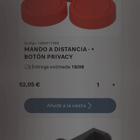
Codigo 1688411980
MANDO A DISTANCIA - +
BOTÓN PRIVACY
Entrega estimada:
18/08
52,05
€
-
+
Price
Quantity
is
updated
Añadir a la cesta
52,05
to:
€
1