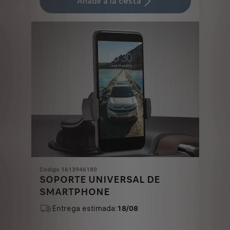
Añadir a la cesta
45,05
to:
€
1
Codigo 1613946180
SOPORTE UNIVERSAL DE
SMARTPHONE
Entrega estimada:
18/08