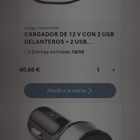
Codigo 1643195380
CARGADOR DE 12 V CON 2 USB
DELANTEROS + 2 USB
TRASEROS
Entrega estimada:
18/08
40,68
€
-
+
Price
Quantity
is
updated
Añadir a la cesta
40,68
to:
€
1