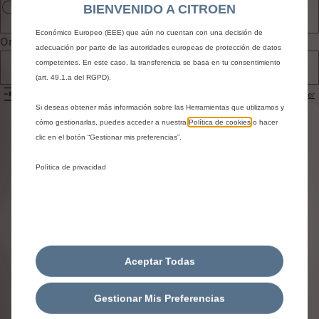
terceros para mostrar publicidad más relevante para ti. Algunas Herramientas
BIENVENIDO A CITROEN
pueden ser tratadas por terceros ubicados en países fuera del Espacio
Económico Europeo (EEE) que aún no cuentan con una decisión de
Ordenar por
adecuación por parte de las autoridades europeas de protección de datos
competentes. En este caso, la transferencia se basa en tu consentimiento
Todos los productos
(art. 49.1.a del RGPD).
Filtros
Restablecer
Si deseas obtener más información sobre las Herramientas que utilizamos y
cómo gestionarlas, puedes acceder a nuestra
Política de cookies
o hacer
Identifica tu vehículo
clic en el botón “Gestionar mis preferencias”.
Elige cómo identificas tu vehículo y rellena los datos para
Política de privacidad
ver los accesorios compatibles
Número de matrícula
Modelo
VIN
Número de matrícula
*
Aceptar Todas
Gestionar Mis Preferencias