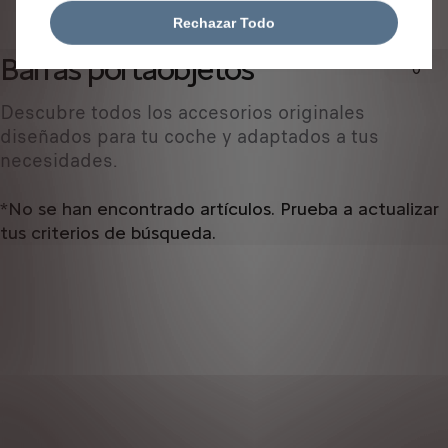
IDENTIFICAR VEHÍCULO
Rechazar Todo
Barras portaobjetos
0
Descubre todos los accesorios originales
diseñados ​​para tu coche y adaptados a tus
necesidades.
*No se han encontrado artículos. Prueba a actualizar
tus criterios de búsqueda.