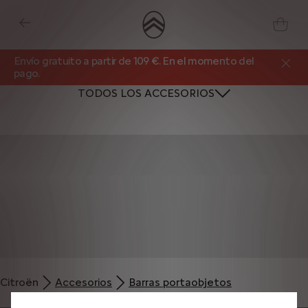
Envío gratuito a partir de 109 €. En el momento del
pago.
TODOS LOS ACCESORIOS
Utilizamos cookies y/u otras herramientas de seguimiento (las “Herramientas”)
para garantizar que disfrutes de la mejor experiencia posible en nuestro sitio
web. Estas nos permiten ofrecer funcionalidades básicas como la seguridad,
la gestión de la red y la accesibilidad.Las Herramientas mejoran la usabilidad
y el rendimiento mediante diversas funciones, como el reconocimiento del
Citroën
Accesorios
Barras portaobjetos
idioma o los resultados de búsqueda, y contribuyen a mejorar lo que te
ofrecemos. Nuestro sitio web también puede utilizar Herramientas de